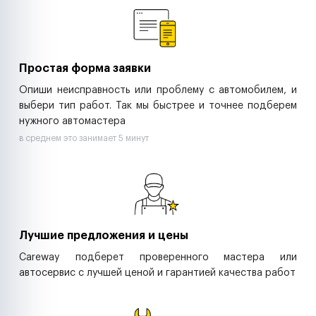
Ритейл-сети
Управляющие компании
Страховые компании
B2B-дистрибьюторы
Простая форма заявки
Опиши неисправность или проблему с автомобилем, и
выбери тип работ. Так мы быстрее и точнее подберем
нужного автомастера
в среднем это занимает 5 минут
Лучшие предложения и цены
Careway подберет проверенного мастера или
автосервис с лучшей ценой и гарантией качества работ