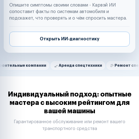
Опишите симптомы своими словами - Карвэй ИИ
сопоставит факты по системам автомобиля и
подскажет, что проверять и о чём спросить мастера.
Открыть ИИ-диагностику
Нам доверяют
Частные автолюбители
е компании
Аренда спецтехники
Ремонт спецтехники
Маркетплейсы
Службы доставки
Логистические компании
Транспортные компании
Таксопарки
Индивидуальный подход: опытные
Автопарки
мастера с высоким рейтингом для
Автодилеры
вашей машины
Сервисные центры
Поставщики запчастей
Гарантированное обслуживание или ремонт вашего
Строительные компании
транспортного средства
Аренда спецтехники
Ремонт спецтехники