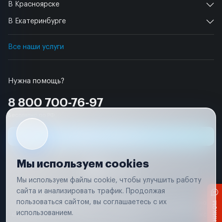
В Красноярске
В Екатеринбурге
Все наши услуги
Нужна помощь?
8 800 700-76-97
Бесплатно по РФ
Заявка на ремонт
Мы используем cookies
Мы используем файлы cookie, чтобы улучшить работу
сайта и анализировать трафик. Продолжая
Условия использования
пользоваться сайтом, вы соглашаетесь с их
Вся информация, представленная на сайте, носит исключительно
информационный характер и не является публичной офертой в
использованием.
соответствии с положениями статьи 437 (п. 2) Гражданского кодекса
Российской Федерации