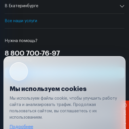
В Екатеринбурге
Все наши услуги
Нужна помощь?
8 800 700-76-97
Бесплатно по РФ
Заявка на ремонт
Мы используем cookies
Мы используем файлы cookie, чтобы улучшить работу
сайта и анализировать трафик. Продолжая
Условия использования
пользоваться сайтом, вы соглашаетесь с их
Вся информация, представленная на сайте, носит исключительно
Чат с механиком
информационный характер и не является публичной офертой в
использованием.
соответствии с положениями статьи 437 (п. 2) Гражданского кодекса
Российской Федерации
Подробнее