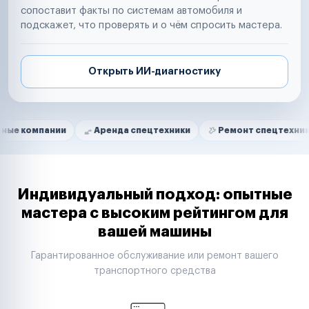
сопоставит факты по системам автомобиля и
подскажет, что проверять и о чём спросить мастера.
Открыть ИИ-диагностику
Нам доверяют
Частные автолюбители
ании
Аренда спецтехники
Ремонт спецтехники
Ри
Маркетплейсы
Службы доставки
Логистические компании
Транспортные компании
Таксопарки
Индивидуальный подход: опытные
Автопарки
мастера с высоким рейтингом для
Автодилеры
вашей машины
Сервисные центры
Поставщики запчастей
Гарантированное обслуживание или ремонт вашего
Строительные компании
транспортного средства
Аренда спецтехники
Ремонт спецтехники
Ритейл-сети