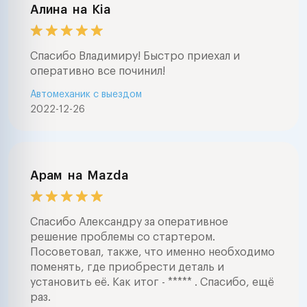
агрегатов , ре
Алина
на
Kia
стартеров и ге
большой опыт 
звоните в любо
Спасибо Владимиру! Быстро приехал и
часа . ночью в
оперативно все починил!
случаях . буде
Автомеханик с выездом
помочь .профе
2022-12-26
диагностика ав
выездом и на с
любые работы 
автоэлектрике 
заводится авто
Арам
на
Mazda
с сигнализацией
авто электрика
сигнал , замена
Спасибо Александру за оперативное
агрегатов , ре
решение проблемы со стартером.
программирова
Посоветовал, также, что именно необходимо
любых управле
поменять, где приобрести деталь и
автомобилем ( s
установить её. Как итог - ***** . Спасибо, ещё
airmatic , abc , 
раз.
и тд ) окажем 