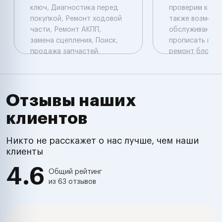
ключ, Диагностика перед
проверим коды
покупкой, Ремонт ходовой
также возможе
части, Ремонт АКПП,
обслуживание н
замена сцепления, Поиск,
прописать новы
продажа запчастей.
ремонт блоков 
Компьютерная
прописать нов
диагностика: Launch
оборудование 
перепрограмми
прошить блок у
Отзывы наших
установить
клиентов
дополнительн
оборудование 
комплекс , имм
Никто не расскажет о нас лучше, чем наши
подключить и о
клиенты
произвести ре
4.6
электропровод
Общий рейтинг
из 63 отзывов
настроить хол
обороты , про
автомобиль пе
покупкой , заме