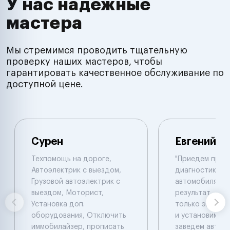
У нас надёжные
мастера
Мы стремимся проводить тщательную
проверку наших мастеров, чтобы
гарантировать качественное обслуживание по
доступной цене.
Сурен
Евгений
Техпомощь на дороге,
"Приедем пров
Автоэлектрик с выездом,
диагностику 
Грузовой автоэлектрик с
автомобиля , 
выездом, Моторист,
результат , ал
Установка доп.
только эвакуат
оборудования, Отключить
и установим си
иммобилайзер, прописать
заведем автомо