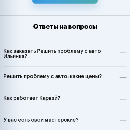
Chevrolet, Ssa
Samsung Merce
Smart, BMW, Min
Volkswagen, Aud
Ответы на вопросы
Skoda, Ford, Op
Renault, Peugeo
Saab, Fiat, Alf
Lancia, Volvo, 
Как заказать Решить проблему с авто
Rover;GM, Ford,
Ильинка?
Jeep Dodge;Ки
автомобили З
7:00 до 24:00"
Решить проблему с авто: какие цены?
Как работает Карвэй?
У вас есть свои мастерские?