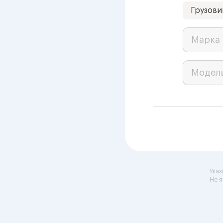
Грузови
Марка 
Модел
Указ
Не я