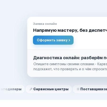
Заявка онлайн
Напрямую мастеру, без диспет
Оформить заявку
Диагностика онлайн: разберём п
Опишите симптомы своими словами - Карвэ
подскажет, что проверять и о чём спросит
Нам доверяют
Частные автолюбители
Сервисные центры
Поставщики запчастей
Маркетплейсы
Службы доставки
Логистические компании
Транспортные компании