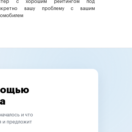
стер с хорошим рейтингом под
нкретно вашу проблему с вашим
томобилем
омощью
а
началось и что
я и предложит