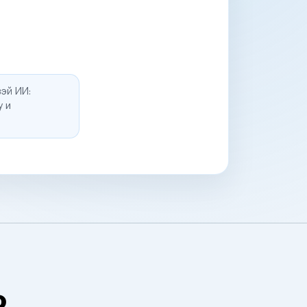
эй ИИ:
у и
о