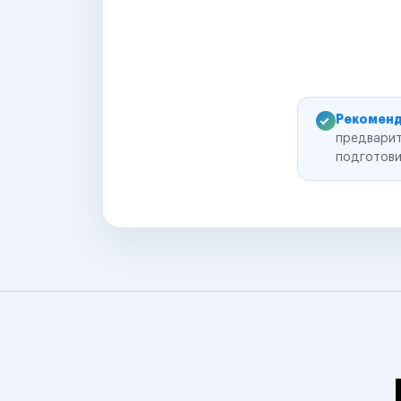
Рекоменд
предварит
подготови