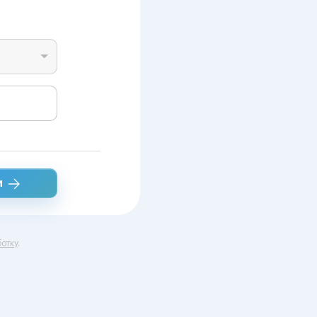
и
отку
.