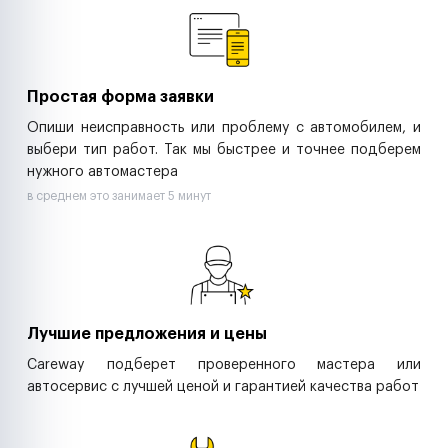
Ритейл-сети
Управляющие компании
Страховые компании
B2B-дистрибьюторы
Простая форма заявки
Опиши неисправность или проблему с автомобилем, и
выбери тип работ. Так мы быстрее и точнее подберем
нужного автомастера
в среднем это занимает 5 минут
Лучшие предложения и цены
Careway подберет проверенного мастера или
автосервис с лучшей ценой и гарантией качества работ