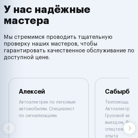
У нас надёжные
мастера
Мы стремимся проводить тщательную
проверку наших мастеров, чтобы
гарантировать качественное обслуживание по
доступной цене.
Алексей
Сабырбек
Автоэлектрик по легковым
Техпомощь на 
автомобилям. Специалист
Автоэлектрик с
по сигнализациям.
Грузовой автоэ
выездом, Ремо
спецтехники De
опыта