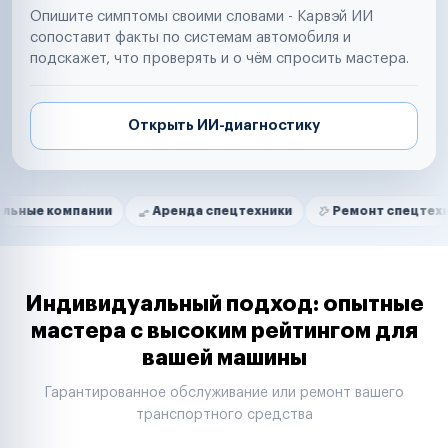
Опишите симптомы своими словами - Карвэй ИИ
сопоставит факты по системам автомобиля и
подскажет, что проверять и о чём спросить мастера.
Открыть ИИ-диагностику
Нам доверяют
Частные автолюбители
мпании
Аренда спецтехники
Ремонт спецтехники
Маркетплейсы
Службы доставки
Логистические компании
Транспортные компании
Таксопарки
Индивидуальный подход: опытные
Автопарки
мастера с высоким рейтингом для
Автодилеры
вашей машины
Сервисные центры
Поставщики запчастей
Гарантированное обслуживание или ремонт вашего
Строительные компании
транспортного средства
Аренда спецтехники
Ремонт спецтехники