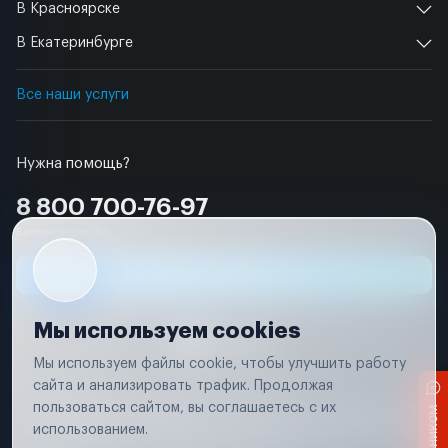
В Красноярске
В Екатеринбурге
Все наши услуги
Нужна помощь?
8 800 700-76-97
Бесплатно по РФ
Заявка на ремонт
Мы используем cookies
Мы используем файлы cookie, чтобы улучшить работу
сайта и анализировать трафик. Продолжая
Условия использования
пользоваться сайтом, вы соглашаетесь с их
Вся информация, представленная на сайте, носит исключительно
информационный характер и не является публичной офертой в
использованием.
соответствии с положениями статьи 437 (п. 2) Гражданского кодекса
Российской Федерации