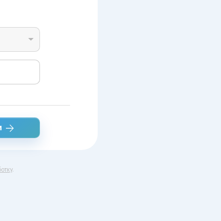
и
отку
.