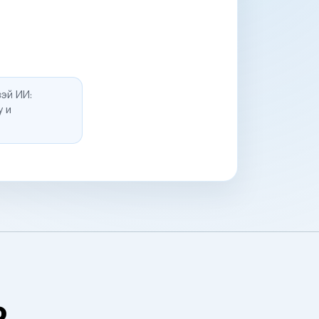
эй ИИ:
у и
о