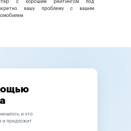
стер с хорошим рейтингом под
нкретно вашу проблему с вашим
томобилем
омощью
а
началось и что
я и предложит