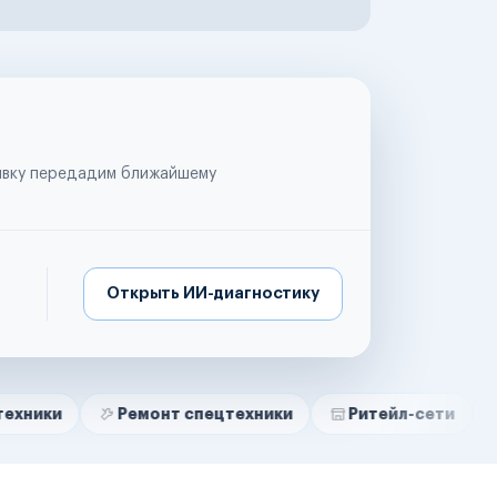
аявку передадим ближайшему
Открыть ИИ-диагностику
Ремонт спецтехники
Ритейл-сети
Управляю