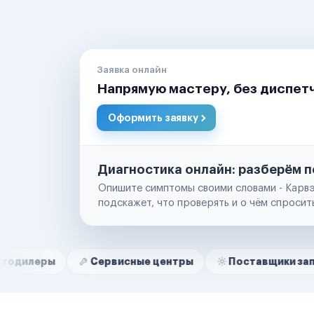
Заявка онлайн
Напрямую мастеру, без диспет
Оформить заявку
Диагностика онлайн: разберём п
Опишите симптомы своими словами - Карвэ
подскажет, что проверять и о чём спросит
Нам доверяют
Частные автолюбители
Сервисные центры
Поставщики запчастей
Маркетплейсы
Службы доставки
Логистические компании
Транспортные компании