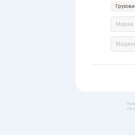
Грузови
Марка 
Модел
Указ
Не я