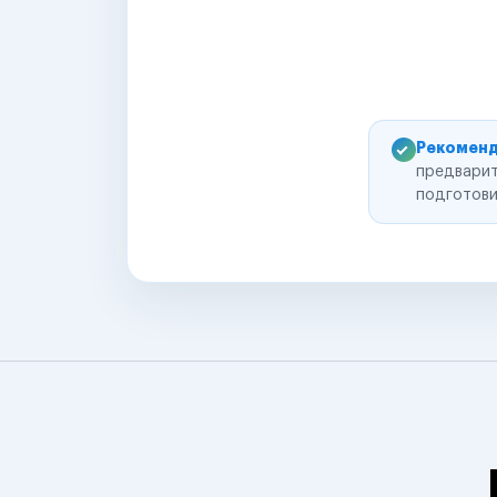
Рекоменд
предварит
подготови