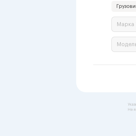
Грузови
Марка 
Модел
Указ
Не я