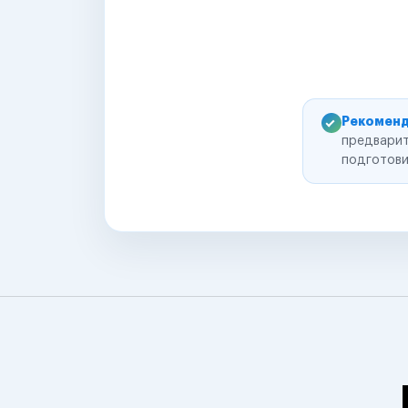
Рекоменд
предварит
подготови