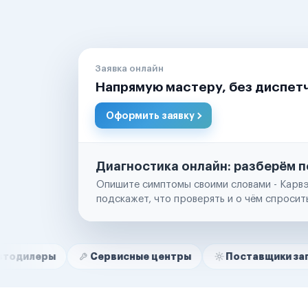
Заявка онлайн
Напрямую мастеру, без диспет
Оформить заявку
Диагностика онлайн: разберём п
Опишите симптомы своими словами - Карвэ
подскажет, что проверять и о чём спросит
Нам доверяют
Частные автолюбители
Сервисные центры
Поставщики запчастей
Маркетплейсы
Службы доставки
Логистические компании
Транспортные компании