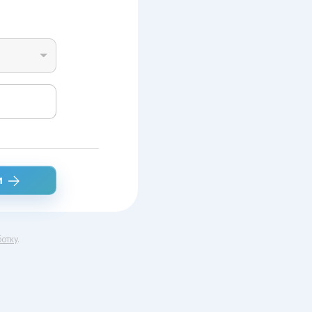
и
отку
.