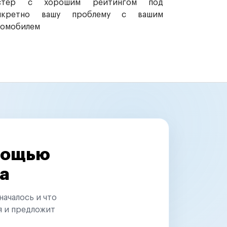
стер с хорошим рейтингом под
нкретно вашу проблему с вашим
томобилем
омощью
а
началось и что
я и предложит