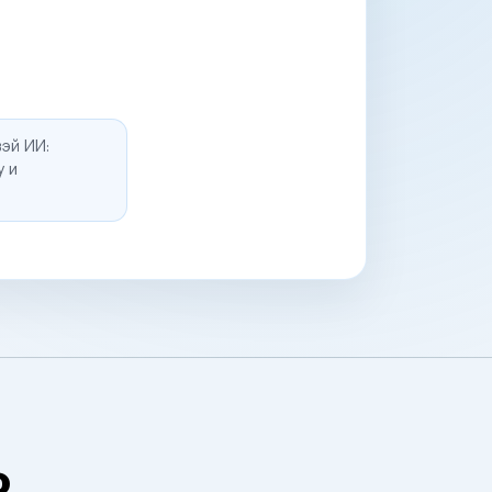
эй ИИ:
у и
о