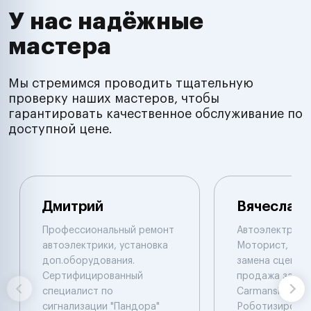
У нас надёжные
мастера
Мы стремимся проводить тщательную
проверку наших мастеров, чтобы
гарантировать качественное обслуживание по
доступной цене.
Дмитрий
Вячеслав
Профессиональный ремонт
Автоэлектрик с
автоэлектрики, установка
Моторист, Рем
доп.оборудования.
замена сцеплен
Сертифицированный
продажа запча
специалист по
Carmanskan
сигнализации "Пандора"
Роботизирова