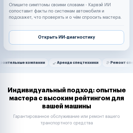
Опишите симптомы своими словами - Карвэй ИИ
сопоставит факты по системам автомобиля и
подскажет, что проверять и о чём спросить мастера.
Открыть ИИ-диагностику
Нам доверяют
Частные автолюбители
е компании
Аренда спецтехники
Ремонт спецтехники
Маркетплейсы
Службы доставки
Логистические компании
Транспортные компании
Таксопарки
Индивидуальный подход: опытные
Автопарки
мастера с высоким рейтингом для
Автодилеры
вашей машины
Сервисные центры
Поставщики запчастей
Гарантированное обслуживание или ремонт вашего
Строительные компании
транспортного средства
Аренда спецтехники
Ремонт спецтехники