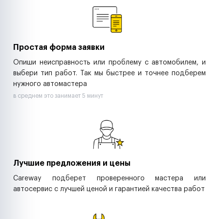
Ритейл-сети
Управляющие компании
Страховые компании
B2B-дистрибьюторы
Простая форма заявки
Опиши неисправность или проблему с автомобилем, и
выбери тип работ. Так мы быстрее и точнее подберем
нужного автомастера
в среднем это занимает 5 минут
Лучшие предложения и цены
Careway подберет проверенного мастера или
автосервис с лучшей ценой и гарантией качества работ