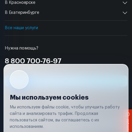
В Красноярске
В Екатеринбурге
Все наши услуги
Нужна помощь?
8 800 700-76-97
Бесплатно по РФ
Заявка на ремонт
Мы используем cookies
Мы используем файлы cookie, чтобы улучшить работу
сайта и анализировать трафик. Продолжая
Условия использования
пользоваться сайтом, вы соглашаетесь с их
Вся информация, представленная на сайте, носит исключительно
информационный характер и не является публичной офертой в
использованием.
соответствии с положениями статьи 437 (п. 2) Гражданского кодекса
Российской Федерации