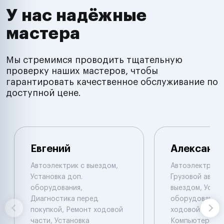
У нас надёжные
мастера
Мы стремимся проводить тщательную
проверку наших мастеров, чтобы
гарантировать качественное обслуживание по
доступной цене.
Евгений
Александ
Автоэлектрик с выездом,
Автоэлектрик с
Установка доп.
Грузовой автоэ
оборудования,
выездом, Устан
Диагностика перед
оборудования,
покупкой, Ремонт ходовой
ходовой части.
части, Установка
Компьютерная