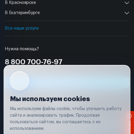
В Красноярске
В Екатеринбурге
Все наши услуги
Нужна помощь?
8 800 700-76-97
Бесплатно по РФ
Заявка на ремонт
Мы используем cookies
Мы используем файлы cookie, чтобы улучшить работу
сайта и анализировать трафик. Продолжая
Условия использования
пользоваться сайтом, вы соглашаетесь с их
Вся информация, представленная на сайте, носит исключительно
информационный характер и не является публичной офертой в
использованием.
соответствии с положениями статьи 437 (п. 2) Гражданского кодекса
Российской Федерации