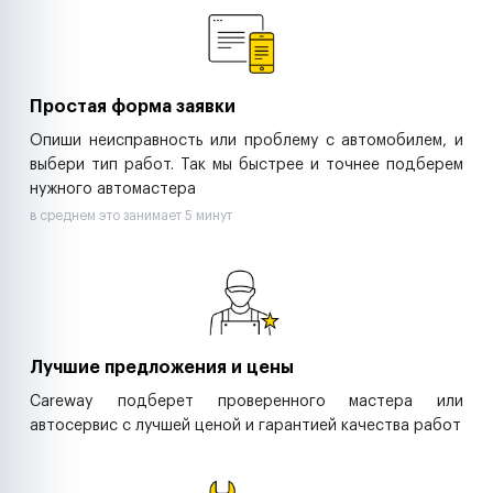
Ритейл-сети
Управляющие компании
Страховые компании
B2B-дистрибьюторы
Простая форма заявки
Опиши неисправность или проблему с автомобилем, и
выбери тип работ. Так мы быстрее и точнее подберем
нужного автомастера
в среднем это занимает 5 минут
Лучшие предложения и цены
Careway подберет проверенного мастера или
автосервис с лучшей ценой и гарантией качества работ