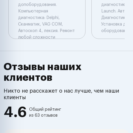
допоборудования.
диагностика: De
Компьютерная
Launch. Автоэл
диагностика: Delphi,
Диагностика. Ч
Сканматик, VAG COM,
Установка доп
Автоскоп 4, лексия. Ремонт
оборудования.
любой сложности
Отзывы наших
клиентов
Никто не расскажет о нас лучше, чем наши
клиенты
4.6
Общий рейтинг
из 63 отзывов