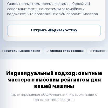
Опишите симптомы своими словами - Карвэй ИИ
сопоставит факты по системам автомобиля и
подскажет, что проверять и о чём спросить мастера.
Открыть ИИ-диагностику
Нам доверяют
Частные автолюбители
ные компании
Аренда спецтехники
Ремонт спецтехник
Маркетплейсы
Службы доставки
Логистические компании
Транспортные компании
Таксопарки
Индивидуальный подход: опытные
Автопарки
мастера с высоким рейтингом для
Автодилеры
вашей машины
Сервисные центры
Поставщики запчастей
Гарантированное обслуживание или ремонт вашего
Строительные компании
транспортного средства
Аренда спецтехники
Ремонт спецтехники