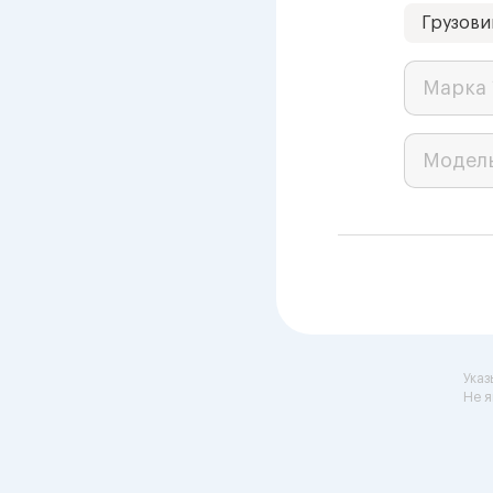
Грузови
Марка 
Модел
Указ
Не я