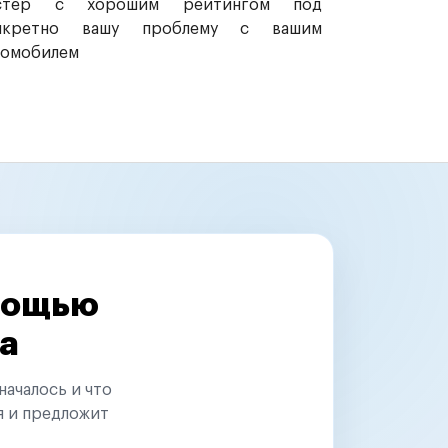
стер с хорошим рейтингом под
нкретно вашу проблему с вашим
томобилем
омощью
а
началось и что
я и предложит