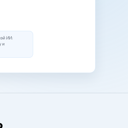
эй ИИ:
у и
о