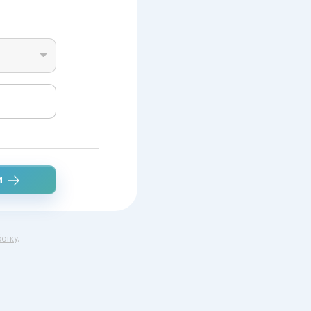
и
отку
.