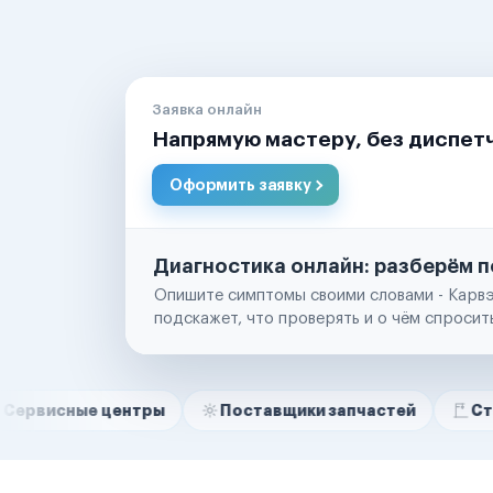
Заявка онлайн
Напрямую мастеру, без диспет
Оформить заявку
Диагностика онлайн: разберём п
Опишите симптомы своими словами - Карвэ
подскажет, что проверять и о чём спросит
Нам доверяют
Частные автолюбители
 центры
Поставщики запчастей
Строительны
Маркетплейсы
Службы доставки
Логистические компании
Транспортные компании