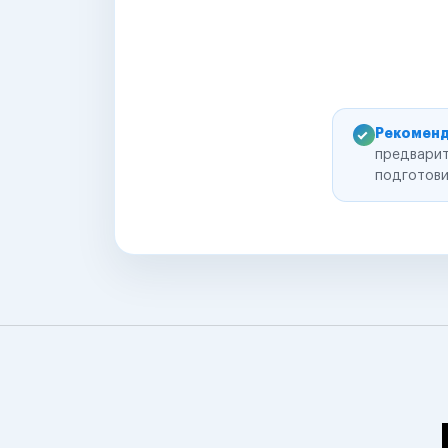
Рекоменд
предварит
подготови