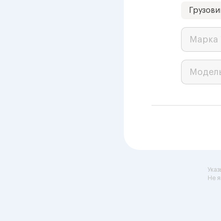
Грузови
Марка 
Модел
Указ
Не я