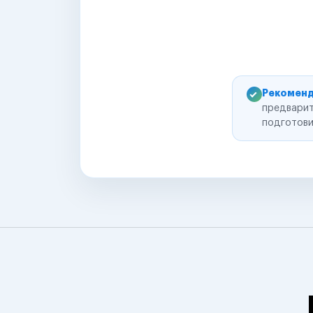
Рекоменд
предварит
подготови