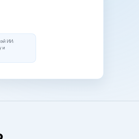
эй ИИ:
у и
о