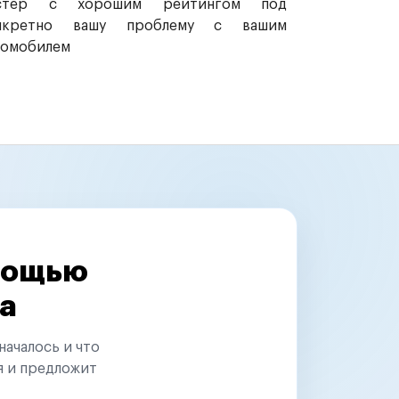
стер с хорошим рейтингом под
нкретно вашу проблему с вашим
томобилем
омощью
а
началось и что
я и предложит