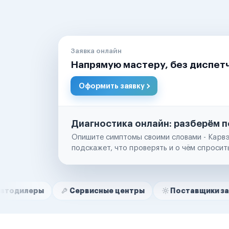
Заявка онлайн
Напрямую мастеру, без диспет
Оформить заявку
Диагностика онлайн: разберём п
Опишите симптомы своими словами - Карвэ
подскажет, что проверять и о чём спросит
Нам доверяют
Частные автолюбители
Сервисные центры
Поставщики запчастей
Маркетплейсы
Службы доставки
Логистические компании
Транспортные компании