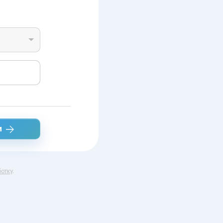
и
отку
.