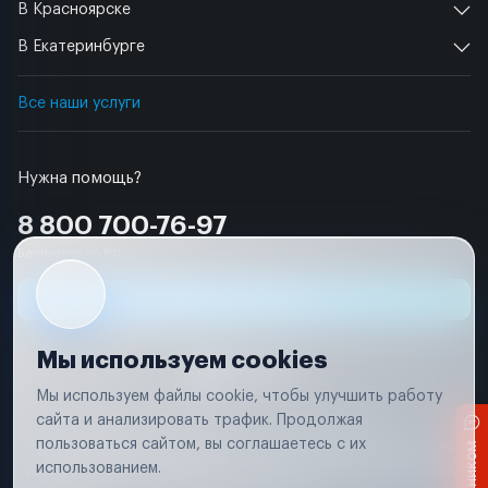
В Красноярске
В Екатеринбурге
Все наши услуги
Нужна помощь?
8 800 700-76-97
Бесплатно по РФ
Заявка на ремонт
Мы используем cookies
Мы используем файлы cookie, чтобы улучшить работу
сайта и анализировать трафик. Продолжая
Условия использования
Удаление аккаунта
пользоваться сайтом, вы соглашаетесь с их
Вся информация, представленная на сайте, носит исключительно
информационный характер и не является публичной офертой в
использованием.
соответствии с положениями статьи 437 (п. 2) Гражданского кодекса
Российской Федерации