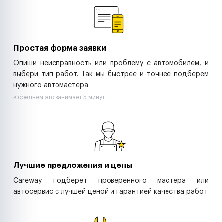
Ритейл-сети
Управляющие компании
Страховые компании
B2B-дистрибьюторы
Простая форма заявки
Опиши неисправность или проблему с автомобилем, и
выбери тип работ. Так мы быстрее и точнее подберем
нужного автомастера
в среднем это занимает 5 минут
Лучшие предложения и цены
Careway подберет проверенного мастера или
автосервис с лучшей ценой и гарантией качества работ