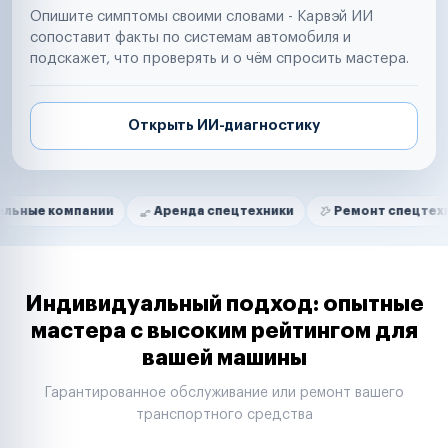
Опишите симптомы своими словами - Карвэй ИИ
сопоставит факты по системам автомобиля и
подскажет, что проверять и о чём спросить мастера.
Открыть ИИ-диагностику
Нам доверяют
Частные автолюбители
мпании
Аренда спецтехники
Ремонт спецтехники
Маркетплейсы
Службы доставки
Логистические компании
Транспортные компании
Таксопарки
Индивидуальный подход: опытные
Автопарки
мастера с высоким рейтингом для
Автодилеры
вашей машины
Сервисные центры
Поставщики запчастей
Гарантированное обслуживание или ремонт вашего
Строительные компании
транспортного средства
Аренда спецтехники
Ремонт спецтехники