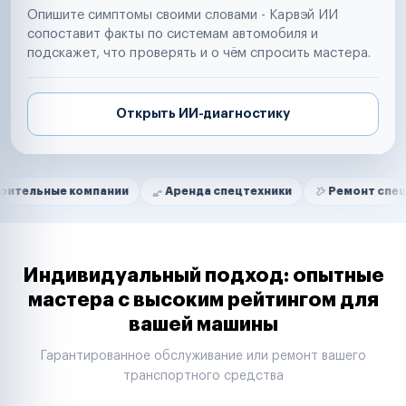
Опишите симптомы своими словами - Карвэй ИИ
сопоставит факты по системам автомобиля и
подскажет, что проверять и о чём спросить мастера.
Открыть ИИ-диагностику
Нам доверяют
Частные автолюбители
компании
Аренда спецтехники
Ремонт спецтехники
Маркетплейсы
Службы доставки
Логистические компании
Транспортные компании
Таксопарки
Индивидуальный подход: опытные
Автопарки
мастера с высоким рейтингом для
Автодилеры
вашей машины
Сервисные центры
Поставщики запчастей
Гарантированное обслуживание или ремонт вашего
Строительные компании
транспортного средства
Аренда спецтехники
Ремонт спецтехники