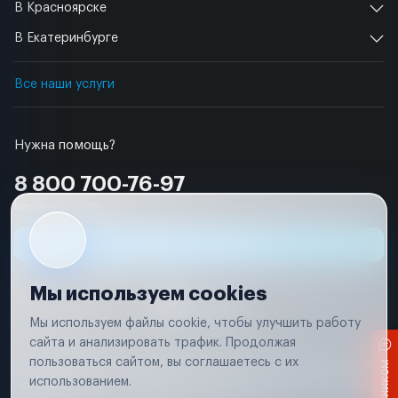
В Красноярске
В Екатеринбурге
Все наши услуги
Нужна помощь?
8 800 700-76-97
Бесплатно по РФ
Заявка на ремонт
Мы используем cookies
Мы используем файлы cookie, чтобы улучшить работу
сайта и анализировать трафик. Продолжая
Условия использования
пользоваться сайтом, вы соглашаетесь с их
Вся информация, представленная на сайте, носит исключительно
информационный характер и не является публичной офертой в
использованием.
соответствии с положениями статьи 437 (п. 2) Гражданского кодекса
Российской Федерации