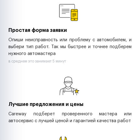
Ритейл-сети
Управляющие компании
Страховые компании
B2B-дистрибьюторы
Простая форма заявки
Опиши неисправность или проблему с автомобилем, и
выбери тип работ. Так мы быстрее и точнее подберем
нужного автомастера
в среднем это занимает 5 минут
Лучшие предложения и цены
Careway подберет проверенного мастера или
автосервис с лучшей ценой и гарантией качества работ