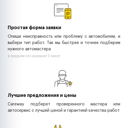
Ритейл-сети
Управляющие компании
Страховые компании
B2B-дистрибьюторы
Простая форма заявки
Опиши неисправность или проблему с автомобилем, и
выбери тип работ. Так мы быстрее и точнее подберем
нужного автомастера
в среднем это занимает 5 минут
Лучшие предложения и цены
Careway подберет проверенного мастера или
автосервис с лучшей ценой и гарантией качества работ