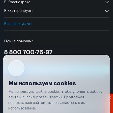
В Красноярске
В Екатеринбурге
Все наши услуги
Нужна помощь?
8 800 700-76-97
Бесплатно по РФ
Заявка на ремонт
Мы используем cookies
Мы используем файлы cookie, чтобы улучшить работу
сайта и анализировать трафик. Продолжая
Условия использования
пользоваться сайтом, вы соглашаетесь с их
Вся информация, представленная на сайте, носит исключительно
информационный характер и не является публичной офертой в
использованием.
соответствии с положениями статьи 437 (п. 2) Гражданского кодекса
Российской Федерации