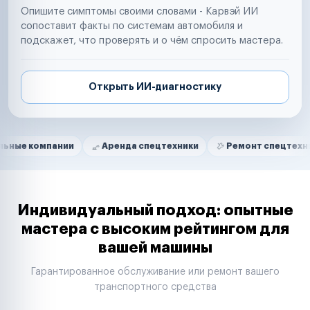
Опишите симптомы своими словами - Карвэй ИИ
сопоставит факты по системам автомобиля и
подскажет, что проверять и о чём спросить мастера.
Открыть ИИ-диагностику
Нам доверяют
Частные автолюбители
пании
Аренда спецтехники
Ремонт спецтехники
Р
Маркетплейсы
Службы доставки
Логистические компании
Транспортные компании
Таксопарки
Индивидуальный подход: опытные
Автопарки
мастера с высоким рейтингом для
Автодилеры
вашей машины
Сервисные центры
Поставщики запчастей
Гарантированное обслуживание или ремонт вашего
Строительные компании
транспортного средства
Аренда спецтехники
Ремонт спецтехники