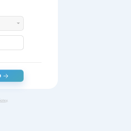
и
отку
.