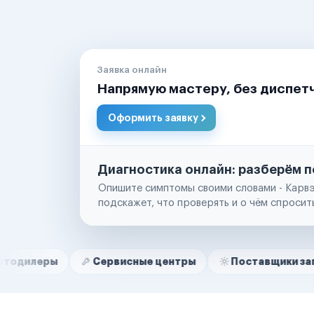
Заявка онлайн
Напрямую мастеру, без диспет
Оформить заявку
Диагностика онлайн: разберём п
Опишите симптомы своими словами - Карвэ
подскажет, что проверять и о чём спросит
Нам доверяют
Частные автолюбители
Сервисные центры
Поставщики запчастей
Маркетплейсы
Службы доставки
Логистические компании
Транспортные компании