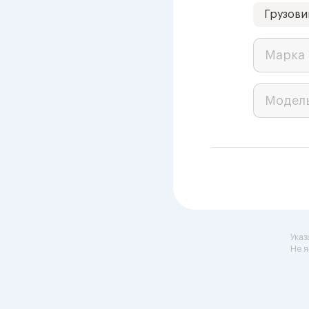
Грузови
Марка 
Модел
Указ
Не я