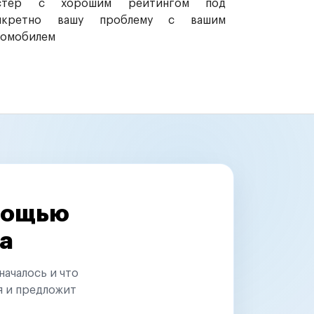
стер с хорошим рейтингом под
нкретно вашу проблему с вашим
томобилем
омощью
а
началось и что
я и предложит