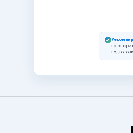
Рекоменд
предварит
подготови