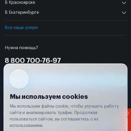
В Красноярске
В Екатеринбурге
Все наши услуги
Нужна помощь?
8 800 700-76-97
Бесплатно по РФ
Заявка на ремонт
Мы используем cookies
Мы используем файлы cookie, чтобы улучшить работу
сайта и анализировать трафик. Продолжая
Условия использования
пользоваться сайтом, вы соглашаетесь с их
Вся информация, представленная на сайте, носит исключительно
информационный характер и не является публичной офертой в
использованием.
соответствии с положениями статьи 437 (п. 2) Гражданского кодекса
Российской Федерации