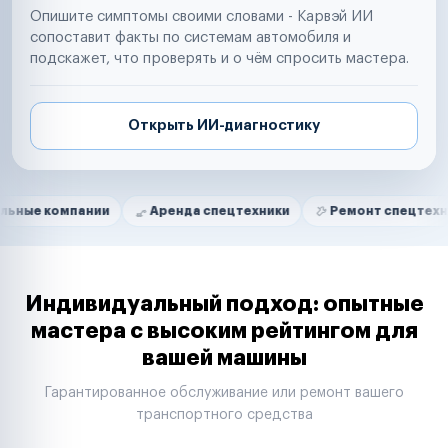
Опишите симптомы своими словами - Карвэй ИИ
сопоставит факты по системам автомобиля и
подскажет, что проверять и о чём спросить мастера.
Открыть ИИ-диагностику
Нам доверяют
Частные автолюбители
пании
Аренда спецтехники
Ремонт спецтехники
Маркетплейсы
Службы доставки
Логистические компании
Транспортные компании
Таксопарки
Индивидуальный подход: опытные
Автопарки
мастера с высоким рейтингом для
Автодилеры
вашей машины
Сервисные центры
Поставщики запчастей
Гарантированное обслуживание или ремонт вашего
Строительные компании
транспортного средства
Аренда спецтехники
Ремонт спецтехники