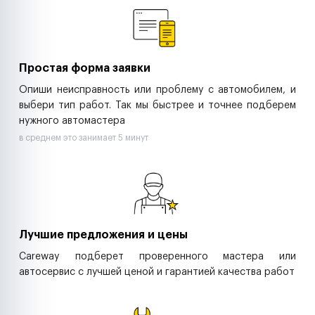
Ритейл-сети
Управляющие компании
Страховые компании
B2B-дистрибьюторы
Простая форма заявки
Опиши неисправность или проблему с автомобилем, и
выбери тип работ. Так мы быстрее и точнее подберем
нужного автомастера
в среднем это занимает 5 минут
Лучшие предложения и цены
Careway подберет проверенного мастера или
автосервис с лучшей ценой и гарантией качества работ