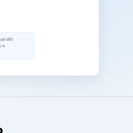
эй ИИ:
у и
о