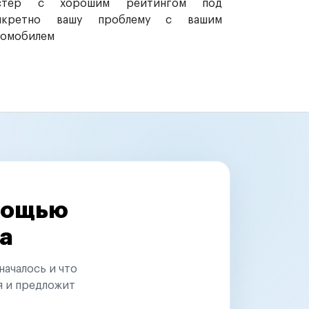
стер с хорошим рейтингом под
нкретно вашу проблему с вашим
томобилем
омощью
а
началось и что
я и предложит