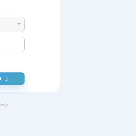
и
отку
.