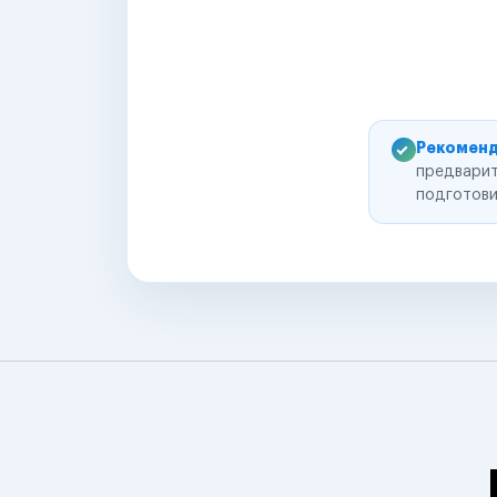
Рекоменд
предварит
подготови