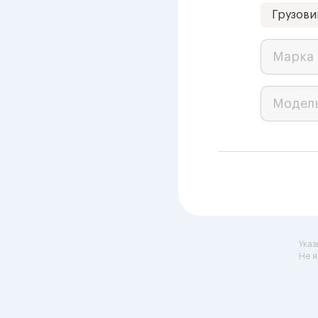
Грузови
Марка 
Модел
Указ
Не я