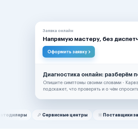
Заявка онлайн
Напрямую мастеру, без диспет
Оформить заявку
Диагностика онлайн: разберём п
Опишите симптомы своими словами - Карвэ
подскажет, что проверять и о чём спросит
Нам доверяют
Частные автолюбители
Сервисные центры
Поставщики запчастей
Маркетплейсы
Службы доставки
Логистические компании
Транспортные компании