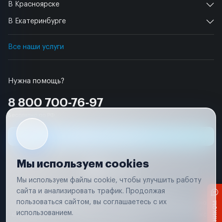
В Красноярске
В Екатеринбурге
Все наши услуги
Нужна помощь?
8 800 700-76-97
Бесплатно по РФ
Заявка на ремонт
Мы используем cookies
Мы используем файлы cookie, чтобы улучшить работу
сайта и анализировать трафик. Продолжая
Условия использования
Удаление аккаунта
пользоваться сайтом, вы соглашаетесь с их
Вся информация, представленная на сайте, носит исключительно
информационный характер и не является публичной офертой в
использованием.
соответствии с положениями статьи 437 (п. 2) Гражданского кодекса
Российской Федерации