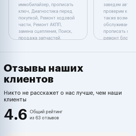
иммобилайзер, прописать
заведем автомо
ключ, Диагностика перед
проверим коды
покупкой, Ремонт ходовой
также возможе
части, Ремонт АКПП,
обслуживание н
замена сцепления, Поиск,
прописать новы
продажа запчастей.
ремонт блоков 
Компьютерная
прописать нов
диагностика: Launch
оборудование 
перепрограмми
прошить блок у
Отзывы наших
установить
клиентов
дополнительн
оборудование 
комплекс , имм
Никто не расскажет о нас лучше, чем наши
подключить и о
клиенты
произвести ре
4.6
электропровод
Общий рейтинг
из 63 отзывов
настроить хол
обороты , про
автомобиль пе