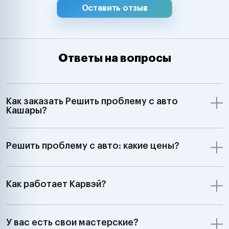
Hyundai, Kia, 
Оставить отзыв
Chevrolet, Ssa
Samsung Merce
Smart, BMW, Min
Volkswagen, Aud
Ответы на вопросы
Skoda, Ford, Op
Renault, Peugeo
Saab, Fiat, Alf
Lancia, Volvo, 
Как заказать Решить проблему с авто
Rover;GM, Ford,
Кашары?
Jeep Dodge;Ки
автомобили З
7:00 до 24:00"
Решить проблему с авто: какие цены?
Как работает Карвэй?
У вас есть свои мастерские?