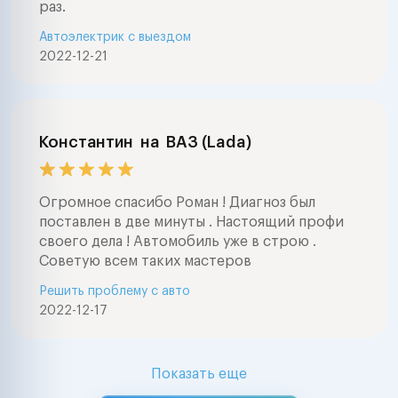
раз.
и тд ) окажем 
Автоэлектрик с выездом
выборе автомоб
2022-12-21
проведем глуб
электронную д
автомобилей
(компьютерная
диагностика ав
Константин
на
ВАЗ (Lada)
марок . Ремонт
электрооборуд
любой сложнос
Огромное спасибо Роман ! Диагноз был
мерседес , бмв
поставлен в две минуты . Настоящий профи
фольксваген , а
своего дела ! Автомобиль уже в строю .
,тойота , нисса
Советую всем таких мастеров
ваз , форд , шк
Решить проблему с авто
шевроле , митс
2022-12-17
опель, пежо, с
ровер, субару 
Lexus, Honda Nis
Mitsubishi, Maz
Показать еще
Suzuki, Isuzu, D