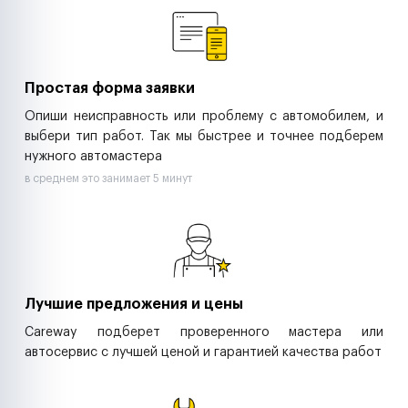
Ритейл-сети
Управляющие компании
Страховые компании
B2B-дистрибьюторы
Простая форма заявки
Опиши неисправность или проблему с автомобилем, и
выбери тип работ. Так мы быстрее и точнее подберем
нужного автомастера
в среднем это занимает 5 минут
Лучшие предложения и цены
Careway подберет проверенного мастера или
автосервис с лучшей ценой и гарантией качества работ