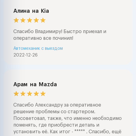
покупкой , заме
агрегатов , ре
Алина
на
Kia
стартеров и ге
большой опыт 
звоните в любо
Спасибо Владимиру! Быстро приехал и
часа . ночью в
оперативно все починил!
случаях . буде
Автомеханик с выездом
помочь .профе
2022-12-26
диагностика ав
выездом и на с
любые работы 
автоэлектрике 
заводится авто
Арам
на
Mazda
с сигнализацией
авто электрика
сигнал , замена
Спасибо Александру за оперативное
агрегатов , ре
решение проблемы со стартером.
программирова
Посоветовал, также, что именно необходимо
любых управле
поменять, где приобрести деталь и
автомобилем ( s
установить её. Как итог - ***** . Спасибо, ещё
airmatic , abc , 