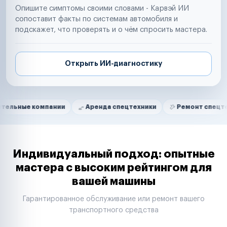
Опишите симптомы своими словами - Карвэй ИИ
сопоставит факты по системам автомобиля и
подскажет, что проверять и о чём спросить мастера.
Открыть ИИ-диагностику
Нам доверяют
Частные автолюбители
омпании
Аренда спецтехники
Ремонт спецтехники
Маркетплейсы
Службы доставки
Логистические компании
Транспортные компании
Таксопарки
Индивидуальный подход: опытные
Автопарки
мастера с высоким рейтингом для
Автодилеры
вашей машины
Сервисные центры
Поставщики запчастей
Гарантированное обслуживание или ремонт вашего
Строительные компании
транспортного средства
Аренда спецтехники
Ремонт спецтехники