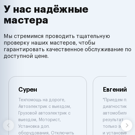
У нас надёжные
мастера
Мы стремимся проводить тщательную
проверку наших мастеров, чтобы
гарантировать качественное обслуживание по
доступной цене.
Сурен
Евгений
Техпомощь на дороге,
"Приедем пров
Автоэлектрик с выездом,
диагностику 
Грузовой автоэлектрик с
автомобиля , 
выездом, Моторист,
результат , ал
Установка доп.
только эвакуат
оборудования, Отключить
и установим си