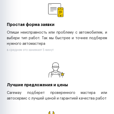
Ритейл-сети
Управляющие компании
Страховые компании
B2B-дистрибьюторы
Простая форма заявки
Опиши неисправность или проблему с автомобилем, и
выбери тип работ. Так мы быстрее и точнее подберем
нужного автомастера
в среднем это занимает 5 минут
Лучшие предложения и цены
Careway подберет проверенного мастера или
автосервис с лучшей ценой и гарантией качества работ