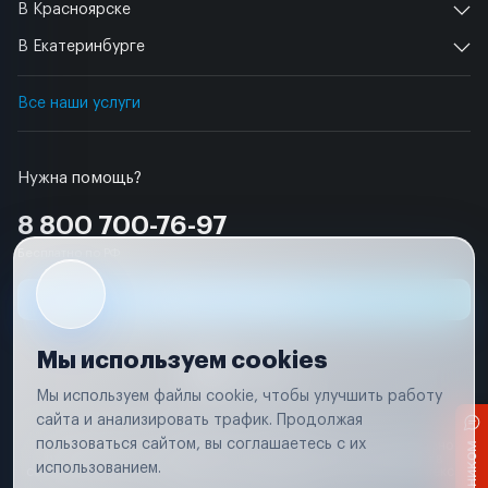
В Красноярске
В Екатеринбурге
Все наши услуги
Нужна помощь?
8 800 700-76-97
Бесплатно по РФ
Заявка на ремонт
Мы используем cookies
Мы используем файлы cookie, чтобы улучшить работу
сайта и анализировать трафик. Продолжая
Условия использования
пользоваться сайтом, вы соглашаетесь с их
Вся информация, представленная на сайте, носит исключительно
информационный характер и не является публичной офертой в
использованием.
соответствии с положениями статьи 437 (п. 2) Гражданского кодекса
Российской Федерации