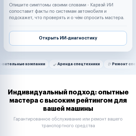
Опишите симптомы своими словами - Карвэй ИИ
сопоставит факты по системам автомобиля и
подскажет, что проверять и о чём спросить мастера.
Открыть ИИ-диагностику
Нам доверяют
Частные автолюбители
е компании
Аренда спецтехники
Ремонт спецтехники
Маркетплейсы
Службы доставки
Логистические компании
Транспортные компании
Таксопарки
Индивидуальный подход: опытные
Автопарки
мастера с высоким рейтингом для
Автодилеры
вашей машины
Сервисные центры
Поставщики запчастей
Гарантированное обслуживание или ремонт вашего
Строительные компании
транспортного средства
Аренда спецтехники
Ремонт спецтехники