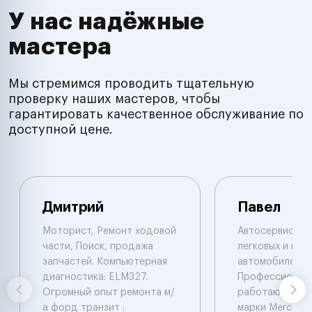
У нас надёжные
мастера
Мы стремимся проводить тщательную
проверку наших мастеров, чтобы
гарантировать качественное обслуживание по
доступной цене.
Дмитрий
Павел
Моторист, Ремонт ходовой
Автосервис по
части, Поиск, продажа
легковых и гру
запчастей. Компьютерная
автомобилей.
диагностика: ELM327.
Профессионал
Огромный опыт ремонта м/
работают с ав
а форд транзит :
марки Mercede