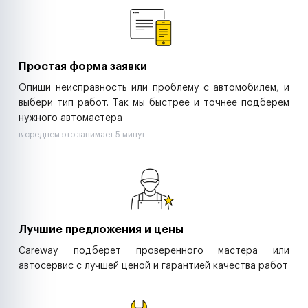
Ритейл-сети
Управляющие компании
Страховые компании
B2B-дистрибьюторы
Простая форма заявки
Опиши неисправность или проблему с автомобилем, и
выбери тип работ. Так мы быстрее и точнее подберем
нужного автомастера
в среднем это занимает 5 минут
Лучшие предложения и цены
Careway подберет проверенного мастера или
автосервис с лучшей ценой и гарантией качества работ