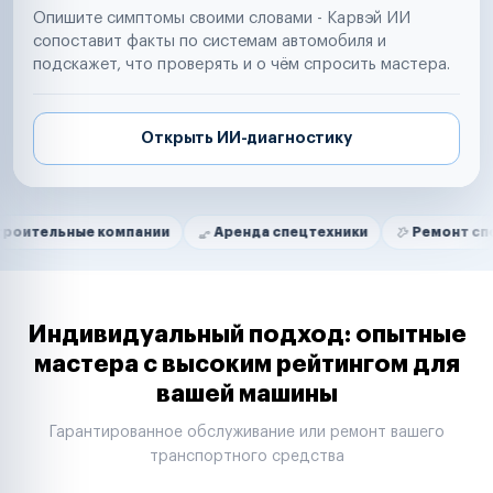
Опишите симптомы своими словами - Карвэй ИИ
сопоставит факты по системам автомобиля и
подскажет, что проверять и о чём спросить мастера.
Открыть ИИ-диагностику
Нам доверяют
Частные автолюбители
ые компании
Аренда спецтехники
Ремонт спецтехники
Маркетплейсы
Службы доставки
Логистические компании
Транспортные компании
Таксопарки
Индивидуальный подход: опытные
Автопарки
мастера с высоким рейтингом для
Автодилеры
вашей машины
Сервисные центры
Поставщики запчастей
Гарантированное обслуживание или ремонт вашего
Строительные компании
транспортного средства
Аренда спецтехники
Ремонт спецтехники