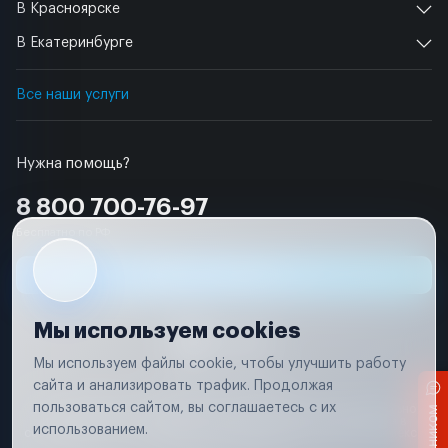
В Красноярске
В Екатеринбурге
Все наши услуги
Нужна помощь?
8 800 700-76-97
Бесплатно по РФ
Заявка на ремонт
Мы используем cookies
Мы используем файлы cookie, чтобы улучшить работу
сайта и анализировать трафик. Продолжая
Условия использования
пользоваться сайтом, вы соглашаетесь с их
Вся информация, представленная на сайте, носит исключительно
информационный характер и не является публичной офертой в
использованием.
соответствии с положениями статьи 437 (п. 2) Гражданского кодекса
Российской Федерации