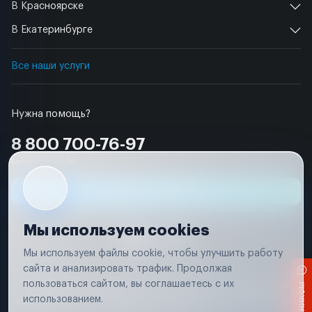
В Красноярске
В Екатеринбурге
Все наши услуги
Нужна помощь?
8 800 700-76-97
Бесплатно по РФ
Заявка на ремонт
Мы используем cookies
Мы используем файлы cookie, чтобы улучшить работу
сайта и анализировать трафик. Продолжая
Условия использования
пользоваться сайтом, вы соглашаетесь с их
Вся информация, представленная на сайте, носит исключительно
информационный характер и не является публичной офертой в
использованием.
соответствии с положениями статьи 437 (п. 2) Гражданского кодекса
Российской Федерации