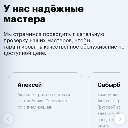
У нас надёжные
мастера
Мы стремимся проводить тщательную
проверку наших мастеров, чтобы
гарантировать качественное обслуживание по
доступной цене.
Алексей
Сабырбек
Автоэлектрик по легковым
Техпомощь на 
автомобилям. Специалист
Автоэлектрик с
по сигнализациям.
Грузовой автоэ
выездом, Ремо
спецтехники De
опыта