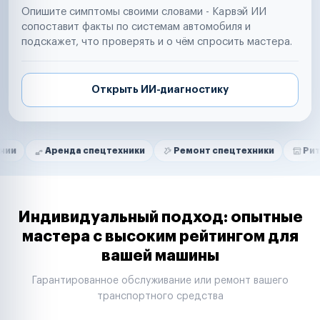
Опишите симптомы своими словами - Карвэй ИИ
сопоставит факты по системам автомобиля и
подскажет, что проверять и о чём спросить мастера.
Открыть ИИ-диагностику
Нам доверяют
Частные автолюбители
ренда спецтехники
Ремонт спецтехники
Ритейл-сети
Маркетплейсы
Службы доставки
Логистические компании
Транспортные компании
Таксопарки
Индивидуальный подход: опытные
Автопарки
мастера с высоким рейтингом для
Автодилеры
вашей машины
Сервисные центры
Поставщики запчастей
Гарантированное обслуживание или ремонт вашего
Строительные компании
транспортного средства
Аренда спецтехники
Ремонт спецтехники