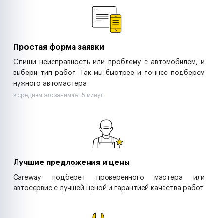
Ритейл-сети
Управляющие компании
Страховые компании
B2B-дистрибьюторы
Простая форма заявки
Опиши неисправность или проблему с автомобилем, и
выбери тип работ. Так мы быстрее и точнее подберем
нужного автомастера
в среднем это занимает 5 минут
Лучшие предложения и цены
Careway подберет проверенного мастера или
автосервис с лучшей ценой и гарантией качества работ