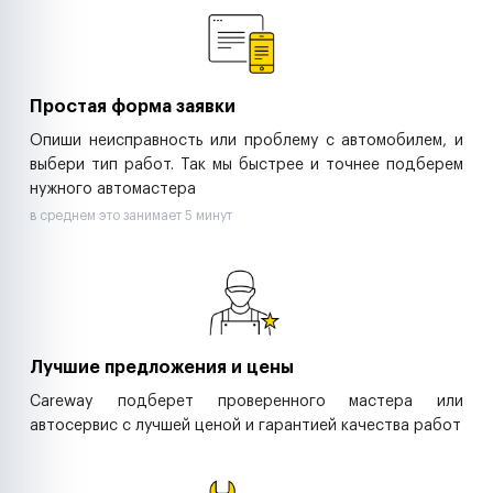
Ритейл-сети
Управляющие компании
Страховые компании
B2B-дистрибьюторы
Простая форма заявки
Опиши неисправность или проблему с автомобилем, и
выбери тип работ. Так мы быстрее и точнее подберем
нужного автомастера
в среднем это занимает 5 минут
Лучшие предложения и цены
Careway подберет проверенного мастера или
автосервис с лучшей ценой и гарантией качества работ