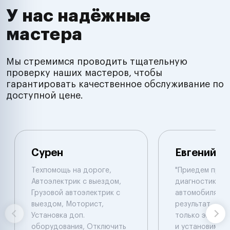
У нас надёжные
мастера
Мы стремимся проводить тщательную
проверку наших мастеров, чтобы
гарантировать качественное обслуживание по
доступной цене.
Сурен
Евгений
Техпомощь на дороге,
"Приедем пров
Автоэлектрик с выездом,
диагностику 
Грузовой автоэлектрик с
автомобиля , 
выездом, Моторист,
результат , ал
Установка доп.
только эвакуат
оборудования, Отключить
и установим си