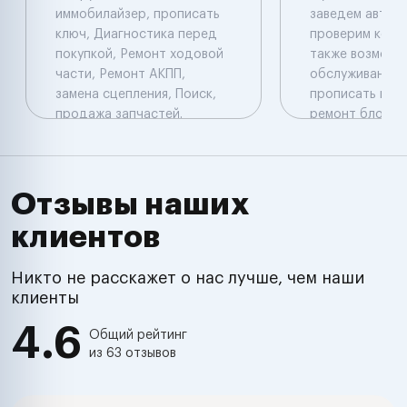
иммобилайзер, прописать
заведем автомо
ключ, Диагностика перед
проверим коды
покупкой, Ремонт ходовой
также возможе
части, Ремонт АКПП,
обслуживание н
замена сцепления, Поиск,
прописать новы
продажа запчастей.
ремонт блоков 
Компьютерная
прописать нов
диагностика: Launch
оборудование 
перепрограмми
прошить блок у
Отзывы наших
установить
клиентов
дополнительн
оборудование 
комплекс , имм
Никто не расскажет о нас лучше, чем наши
подключить и о
клиенты
произвести ре
4.6
электропровод
Общий рейтинг
из 63 отзывов
настроить хол
обороты , про
автомобиль пе