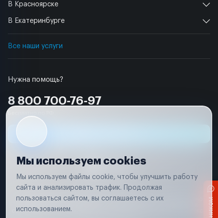
В Красноярске
В Екатеринбурге
Все наши услуги
Нужна помощь?
8 800 700-76-97
Бесплатно по РФ
Заявка на ремонт
Мы используем cookies
Мы используем файлы cookie, чтобы улучшить работу
сайта и анализировать трафик. Продолжая
Условия использования
пользоваться сайтом, вы соглашаетесь с их
Вся информация, представленная на сайте, носит исключительно
информационный характер и не является публичной офертой в
использованием.
соответствии с положениями статьи 437 (п. 2) Гражданского кодекса
Российской Федерации