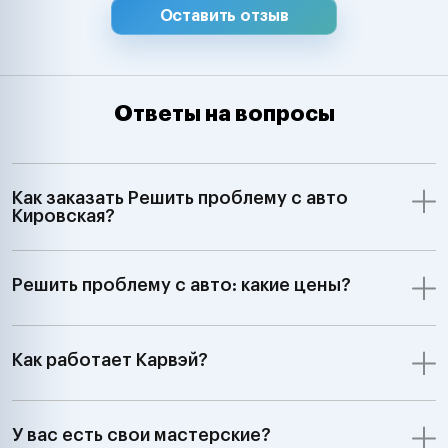
Hyundai, Kia, 
Оставить отзыв
Chevrolet, Ssa
Samsung Merce
Smart, BMW, Min
Volkswagen, Aud
Ответы на вопросы
Skoda, Ford, Op
Renault, Peugeo
Saab, Fiat, Alf
Lancia, Volvo, 
Как заказать Решить проблему с авто
Rover;GM, Ford,
Кировская?
Jeep Dodge;Ки
автомобили З
7:00 до 24:00"
Решить проблему с авто: какие цены?
Как работает Карвэй?
У вас есть свои мастерские?