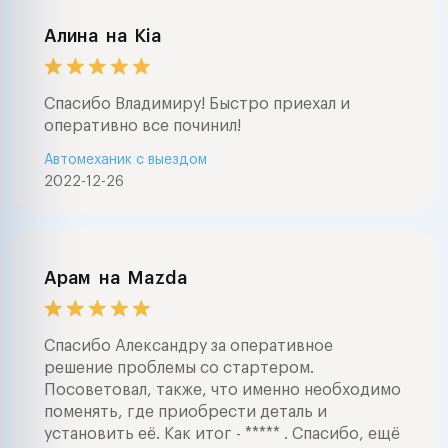
покупкой , заме
агрегатов , ре
Алина
на
Kia
стартеров и ге
большой опыт 
звоните в любо
Спасибо Владимиру! Быстро приехал и
часа . ночью в
оперативно все починил!
случаях . буде
Автомеханик с выездом
помочь .профе
2022-12-26
диагностика ав
выездом и на с
любые работы 
автоэлектрике 
заводится авто
Арам
на
Mazda
с сигнализацией
авто электрика
сигнал , замена
Спасибо Александру за оперативное
агрегатов , ре
решение проблемы со стартером.
программирова
Посоветовал, также, что именно необходимо
любых управле
поменять, где приобрести деталь и
автомобилем ( s
установить её. Как итог - ***** . Спасибо, ещё
airmatic , abc , 