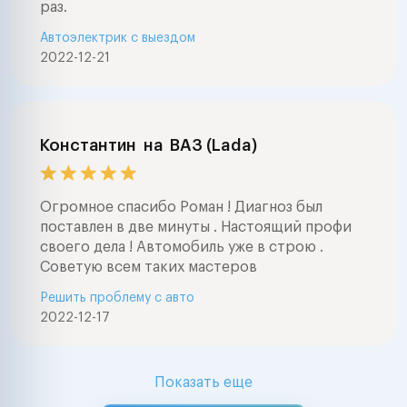
раз.
и тд ) окажем 
Автоэлектрик с выездом
выборе автомоб
2022-12-21
проведем глуб
электронную д
автомобилей
(компьютерная
диагностика ав
Константин
на
ВАЗ (Lada)
марок . Ремонт
электрооборуд
любой сложнос
Огромное спасибо Роман ! Диагноз был
мерседес , бмв
поставлен в две минуты . Настоящий профи
фольксваген , а
своего дела ! Автомобиль уже в строю .
,тойота , нисса
Советую всем таких мастеров
ваз , форд , шк
Решить проблему с авто
шевроле , митс
2022-12-17
опель, пежо, с
ровер, субару 
Lexus, Honda Nis
Mitsubishi, Maz
Показать еще
Suzuki, Isuzu, D