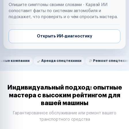
Опишите симптомы своими словами - Карвэй ИИ
сопоставит факты по системам автомобиля и
подскажет, что проверять и о чём спросить мастера.
Открыть ИИ-диагностику
Нам доверяют
Частные автолюбители
пании
Аренда спецтехники
Ремонт спецтехники
Р
Маркетплейсы
Службы доставки
Логистические компании
Транспортные компании
Таксопарки
Индивидуальный подход: опытные
Автопарки
мастера с высоким рейтингом для
Автодилеры
вашей машины
Сервисные центры
Поставщики запчастей
Гарантированное обслуживание или ремонт вашего
Строительные компании
транспортного средства
Аренда спецтехники
Ремонт спецтехники