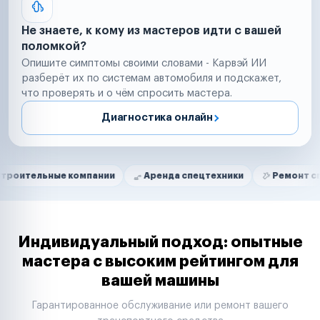
Не знаете, к кому из мастеров идти с вашей
поломкой?
Опишите симптомы своими словами - Карвэй ИИ
разберёт их по системам автомобиля и подскажет,
что проверять и о чём спросить мастера.
Диагностика онлайн
Нам доверяют
Частные автолюбители
ые компании
Аренда спецтехники
Ремонт спецтехники
Маркетплейсы
Службы доставки
Логистические компании
Транспортные компании
Таксопарки
Индивидуальный подход: опытные
Автопарки
мастера с высоким рейтингом для
Автодилеры
вашей машины
Сервисные центры
Поставщики запчастей
Гарантированное обслуживание или ремонт вашего
Строительные компании