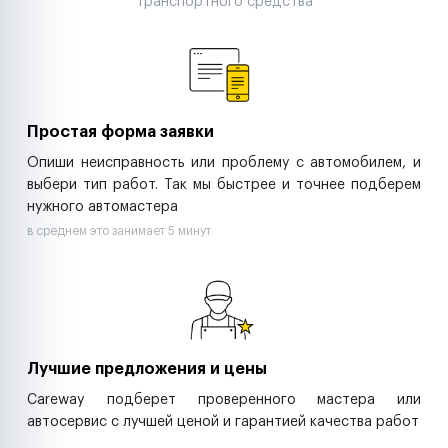
транспортного средства
Аренда спецтехники
Ремонт спецтехники
Ритейл-сети
Управляющие компании
Страховые компании
B2B-дистрибьюторы
Простая форма заявки
Опиши неисправность или проблему с автомобилем, и
выбери тип работ. Так мы быстрее и точнее подберем
нужного автомастера
в среднем это занимает 5 минут
Лучшие предложения и цены
Careway подберет проверенного мастера или
автосервис с лучшей ценой и гарантией качества работ