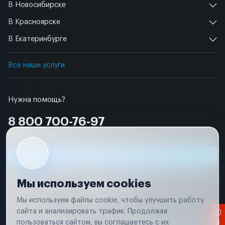
В Новосибирске
В Красноярске
В Екатеринбурге
Все наши услуги
Нужна помощь?
8 800 700-76-97
Бесплатно по РФ
Заявка на ремонт
Мы используем cookies
Мы используем файлы cookie, чтобы улучшить работу
сайта и анализировать трафик. Продолжая
Условия использования
пользоваться сайтом, вы соглашаетесь с их
Вся информация, представленная на сайте, носит исключительно