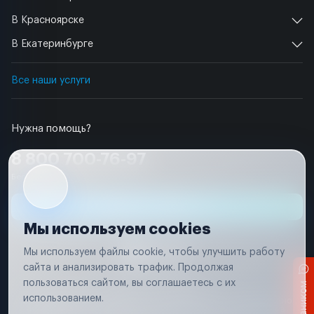
В Красноярске
В Екатеринбурге
Все наши услуги
Нужна помощь?
8 800 700-76-97
Бесплатно по РФ
Заявка на ремонт
Мы используем cookies
Мы используем файлы cookie, чтобы улучшить работу
сайта и анализировать трафик. Продолжая
пользоваться сайтом, вы соглашаетесь с их
Условия использования
использованием.
Вся информация, представленная на сайте, носит исключительно
информационный характер и не является публичной офертой в