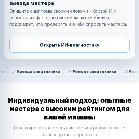
выезда мастера
Опишите симптомы своими словами - Карвэй ИИ
сопоставит факты по системам автомобиля и
подскажет, что проверять и о чём спросить мастера.
Открыть ИИ-диагностику
Нам доверяют
Частные автолюбители
ренда спецтехники
Ремонт спецтехники
Ритейл-сети
Маркетплейсы
Службы доставки
Логистические компании
Транспортные компании
Таксопарки
Индивидуальный подход: опытные
Автопарки
мастера с высоким рейтингом для
Автодилеры
вашей машины
Сервисные центры
Поставщики запчастей
Гарантированное обслуживание или ремонт вашего
Строительные компании
транспортного средства
Аренда спецтехники