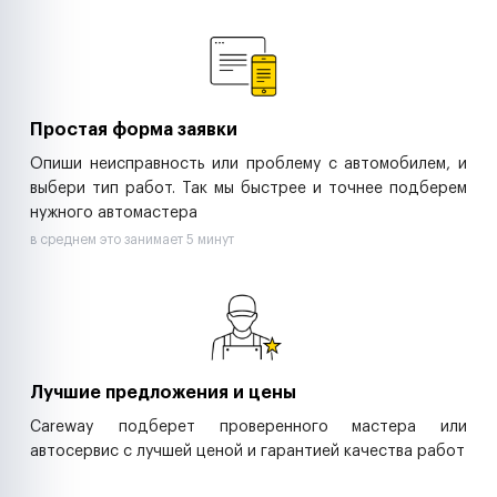
Ремонт спецтехники
Ритейл-сети
Управляющие компании
Страховые компании
B2B-дистрибьюторы
Простая форма заявки
Опиши неисправность или проблему с автомобилем, и
выбери тип работ. Так мы быстрее и точнее подберем
нужного автомастера
в среднем это занимает 5 минут
Лучшие предложения и цены
Careway подберет проверенного мастера или
автосервис с лучшей ценой и гарантией качества работ