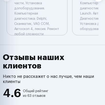
части, Установка
Компьютерная
допоборудования.
диагностика: De
Компьютерная
Launch. Автоэл
диагностика: Delphi,
Диагностика. Ч
Сканматик, VAG COM,
Установка доп
Автоскоп 4, лексия. Ремонт
оборудования.
любой сложности
Отзывы наших
клиентов
Никто не расскажет о нас лучше, чем наши
клиенты
4.6
Общий рейтинг
из 63 отзывов