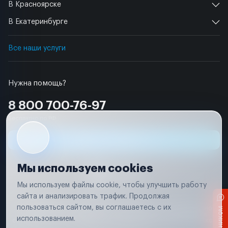
В Красноярске
В Екатеринбурге
Все наши услуги
Нужна помощь?
8 800 700-76-97
Бесплатно по РФ
Заявка на ремонт
Мы используем cookies
Мы используем файлы cookie, чтобы улучшить работу
сайта и анализировать трафик. Продолжая
Условия использования
пользоваться сайтом, вы соглашаетесь с их
Вся информация, представленная на сайте, носит исключительно
информационный характер и не является публичной офертой в
использованием.
соответствии с положениями статьи 437 (п. 2) Гражданского кодекса
Российской Федерации