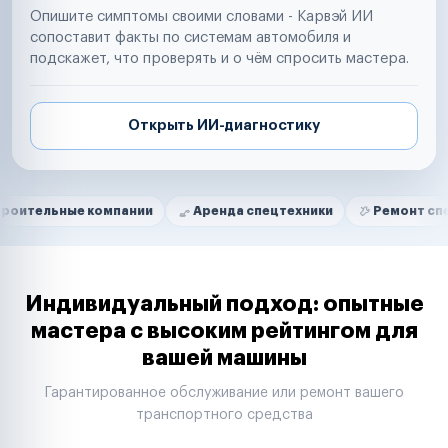
Опишите симптомы своими словами - Карвэй ИИ
сопоставит факты по системам автомобиля и
подскажет, что проверять и о чём спросить мастера.
Открыть ИИ-диагностику
Нам доверяют
Частные автолюбители
 компании
Аренда спецтехники
Ремонт спецтехники
Маркетплейсы
Службы доставки
Логистические компании
Транспортные компании
Таксопарки
Индивидуальный подход: опытные
Автопарки
мастера с высоким рейтингом для
Автодилеры
вашей машины
Сервисные центры
Поставщики запчастей
Гарантированное обслуживание или ремонт вашего
Строительные компании
транспортного средства
Аренда спецтехники
Ремонт спецтехники