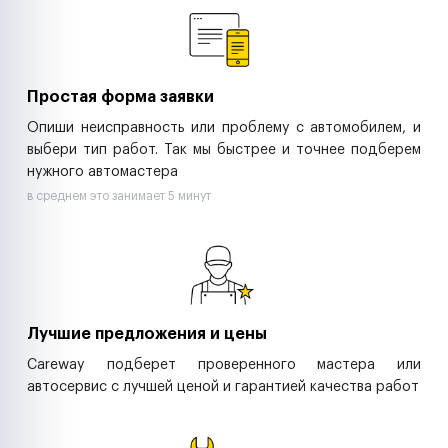
Ритейл-сети
Управляющие компании
Страховые компании
B2B-дистрибьюторы
Простая форма заявки
Опиши неисправность или проблему с автомобилем, и
выбери тип работ. Так мы быстрее и точнее подберем
нужного автомастера
в среднем это занимает 5 минут
Лучшие предложения и цены
Careway подберет проверенного мастера или
автосервис с лучшей ценой и гарантией качества работ