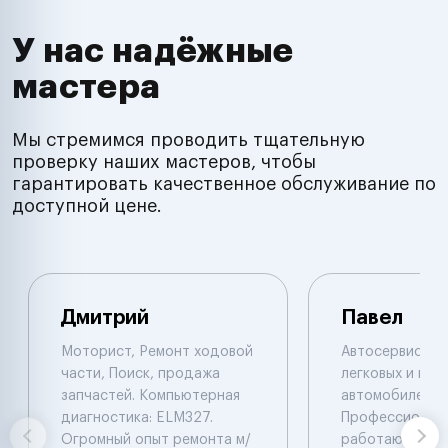
У нас надёжные
мастера
Мы стремимся проводить тщательную
проверку наших мастеров, чтобы
гарантировать качественное обслуживание по
доступной цене.
Дмитрий
Павел
Моторист, Ремонт ходовой
Автосервис по
части, Поиск, продажа
легковых и гру
запчастей. Компьютерная
автомобилей.
диагностика: ELM327.
Профессионал
Огромный опыт ремонта м/
работают с ав