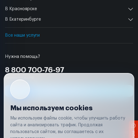
В Красноярске
В Екатеринбурге
Все наши услуги
Нужна помощь?
8 800 700-76-97
Бесплатно по РФ
Заявка на ремонт
Мы используем cookies
Мы используем файлы cookie, чтобы улучшить работу
сайта и анализировать трафик. Продолжая
Условия использования
пользоваться сайтом, вы соглашаетесь с их
Вся информация, представленная на сайте, носит исключительно
информационный характер и не является публичной офертой в