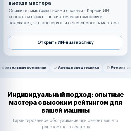
выезда мастера
Опишите симптомы своими словами - Карвэй ИИ
сопоставит факты по системам автомобиля и
подскажет, что проверять и о чём спросить мастера.
Открыть ИИ-диагностику
Нам доверяют
Частные автолюбители
ые компании
Аренда спецтехники
Ремонт спецтехник
Маркетплейсы
Службы доставки
Логистические компании
Транспортные компании
Таксопарки
Индивидуальный подход: опытные
Автопарки
мастера с высоким рейтингом для
Автодилеры
вашей машины
Сервисные центры
Поставщики запчастей
Гарантированное обслуживание или ремонт вашего
Строительные компании
транспортного средства
Аренда спецтехники