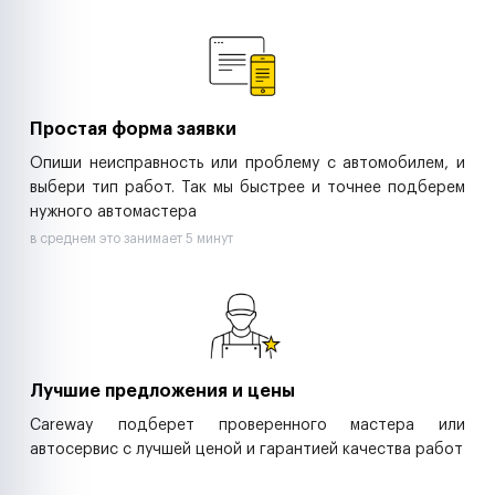
Ремонт спецтехники
Ритейл-сети
Управляющие компании
Страховые компании
B2B-дистрибьюторы
Простая форма заявки
Опиши неисправность или проблему с автомобилем, и
выбери тип работ. Так мы быстрее и точнее подберем
нужного автомастера
в среднем это занимает 5 минут
Лучшие предложения и цены
Careway подберет проверенного мастера или
автосервис с лучшей ценой и гарантией качества работ