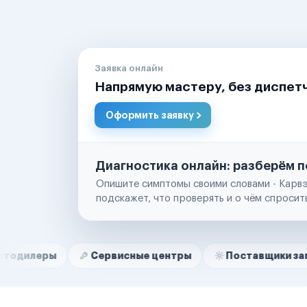
Заявка онлайн
Напрямую мастеру, без диспет
Оформить заявку
Диагностика онлайн: разберём п
Опишите симптомы своими словами - Карвэ
подскажет, что проверять и о чём спросит
Нам доверяют
Частные автолюбители
Сервисные центры
Поставщики запчастей
Маркетплейсы
Службы доставки
Логистические компании
Транспортные компании