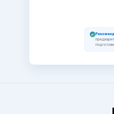
Рекоменд
предварит
подготови