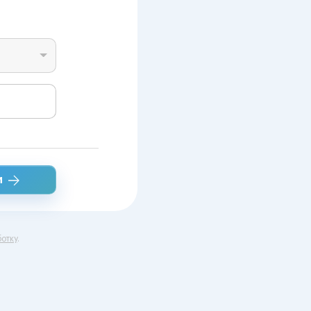
и
отку
.