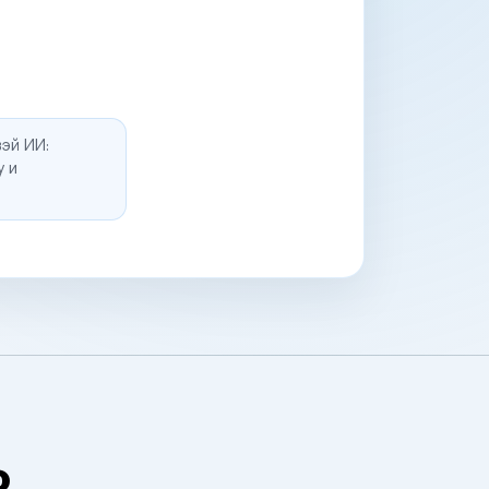
эй ИИ:
у и
о