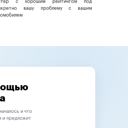
стер с хорошим рейтингом под
нкретно вашу проблему с вашим
томобилем
омощью
а
началось и что
я и предложит