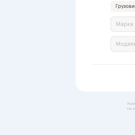
Грузови
Марка 
Модел
Указ
Не я