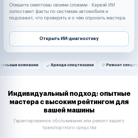
Опишите симптомы своими словами - Карвэй ИИ
сопоставит факты по системам автомобиля и
подскажет, что проверять и о чём спросить мастера.
Открыть ИИ-диагностику
Нам доверяют
Частные автолюбители
омпании
Аренда спецтехники
Ремонт спецтехники
Маркетплейсы
Службы доставки
Логистические компании
Транспортные компании
Таксопарки
Индивидуальный подход: опытные
Автопарки
мастера с высоким рейтингом для
Автодилеры
вашей машины
Сервисные центры
Поставщики запчастей
Гарантированное обслуживание или ремонт вашего
Строительные компании
транспортного средства
Аренда спецтехники
Ремонт спецтехники