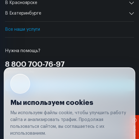
В Красноярске
В Екатеринбурге
Все наши услуги
Нужна помощь?
8 800 700-76-97
Бесплатно по РФ
Заявка на ремонт
Мы используем cookies
Мы используем файлы cookie, чтобы улучшить работу
сайта и анализировать трафик. Продолжая
Условия использования
Удаление аккаунта
пользоваться сайтом, вы соглашаетесь с их
Вся информация, представленная на сайте, носит исключительно
информационный характер и не является публичной офертой в
использованием.
соответствии с положениями статьи 437 (п. 2) Гражданского кодекса
Российской Федерации