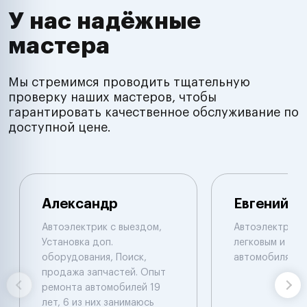
У нас надёжные
мастера
Мы стремимся проводить тщательную
проверку наших мастеров, чтобы
гарантировать качественное обслуживание по
доступной цене.
Александр
Евгений
Автоэлектрик с выездом,
Автоэлектрик 
Установка доп.
легковым и гру
оборудования, Поиск,
автомобилям.
продажа запчастей. Опыт
ремонта автомобилей 19
лет, 6 из них занимаюсь