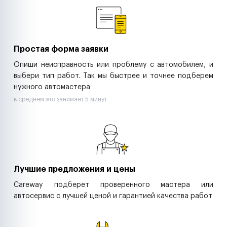
Ритейл-сети
Управляющие компании
Страховые компании
B2B-дистрибьюторы
Простая форма заявки
Опиши неисправность или проблему с автомобилем, и
выбери тип работ. Так мы быстрее и точнее подберем
нужного автомастера
в среднем это занимает 5 минут
Лучшие предложения и цены
Careway подберет проверенного мастера или
автосервис с лучшей ценой и гарантией качества работ