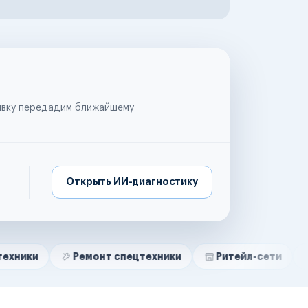
аявку передадим ближайшему
Открыть ИИ-диагностику
Ремонт спецтехники
Ритейл-сети
Управляю