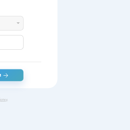
и
отку
.