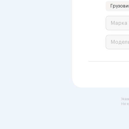
Грузови
Марка 
Модел
Указ
Не я