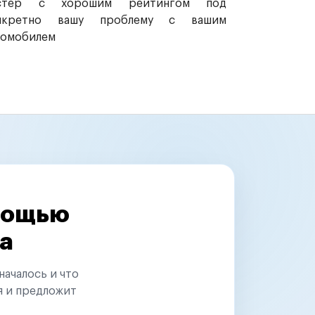
стер с хорошим рейтингом под
нкретно вашу проблему с вашим
томобилем
омощью
а
началось и что
я и предложит