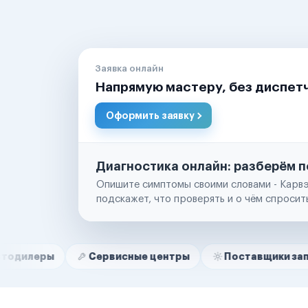
Заявка онлайн
Напрямую мастеру, без диспет
Оформить заявку
Диагностика онлайн: разберём п
Опишите симптомы своими словами - Карвэ
подскажет, что проверять и о чём спросит
Нам доверяют
Частные автолюбители
Сервисные центры
Поставщики запчастей
Маркетплейсы
Службы доставки
Логистические компании
Транспортные компании