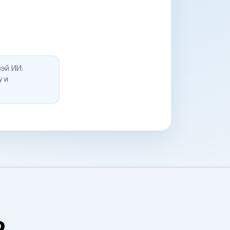
эй ИИ:
у и
о