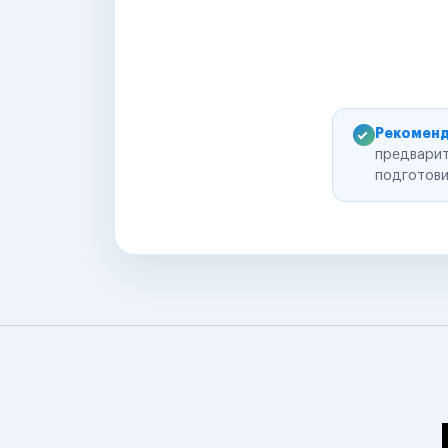
Рекоменд
предварит
подготови