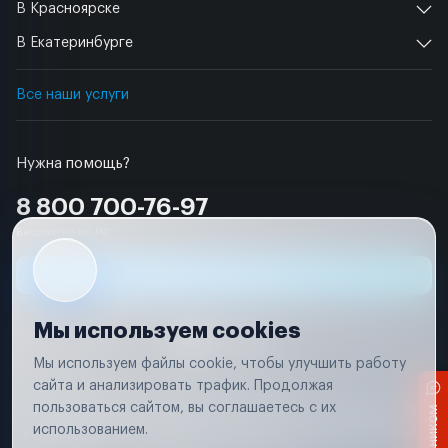
В Красноярске
В Екатеринбурге
Все наши услуги
Нужна помощь?
8 800 700-76-97
Бесплатно по РФ
Заявка на ремонт
Мы используем cookies
Мы используем файлы cookie, чтобы улучшить работу
сайта и анализировать трафик. Продолжая
Условия использования
пользоваться сайтом, вы соглашаетесь с их
Вся информация, представленная на сайте, носит исключительно
информационный характер и не является публичной офертой в
использованием.
соответствии с положениями статьи 437 (п. 2) Гражданского кодекса
Российской Федерации