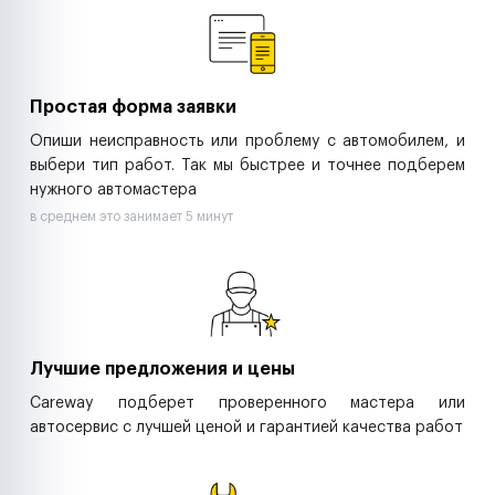
Ритейл-сети
Управляющие компании
Страховые компании
B2B-дистрибьюторы
Простая форма заявки
Опиши неисправность или проблему с автомобилем, и
выбери тип работ. Так мы быстрее и точнее подберем
нужного автомастера
в среднем это занимает 5 минут
Лучшие предложения и цены
Careway подберет проверенного мастера или
автосервис с лучшей ценой и гарантией качества работ