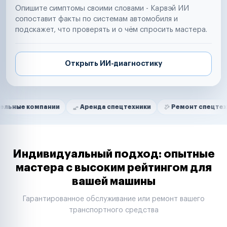
Опишите симптомы своими словами - Карвэй ИИ
сопоставит факты по системам автомобиля и
подскажет, что проверять и о чём спросить мастера.
Открыть ИИ-диагностику
Нам доверяют
Частные автолюбители
мпании
Аренда спецтехники
Ремонт спецтехники
Маркетплейсы
Службы доставки
Логистические компании
Транспортные компании
Таксопарки
Индивидуальный подход: опытные
Автопарки
мастера с высоким рейтингом для
Автодилеры
вашей машины
Сервисные центры
Поставщики запчастей
Гарантированное обслуживание или ремонт вашего
Строительные компании
транспортного средства
Аренда спецтехники
Ремонт спецтехники