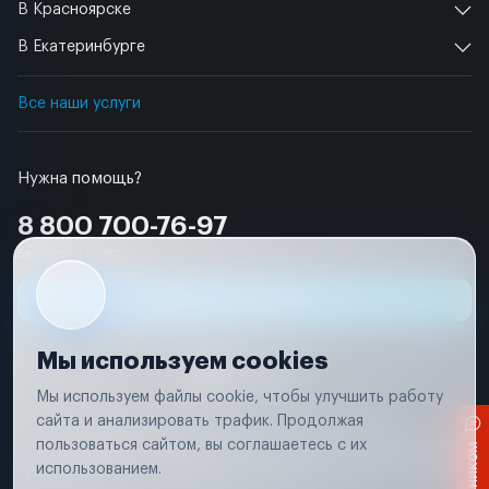
В Красноярске
В Екатеринбурге
Все наши услуги
Нужна помощь?
8 800 700-76-97
Бесплатно по РФ
Заявка на ремонт
Мы используем cookies
Мы используем файлы cookie, чтобы улучшить работу
сайта и анализировать трафик. Продолжая
Условия использования
Удаление аккаунта
пользоваться сайтом, вы соглашаетесь с их
Вся информация, представленная на сайте, носит исключительно
информационный характер и не является публичной офертой в
использованием.
соответствии с положениями статьи 437 (п. 2) Гражданского кодекса
Российской Федерации