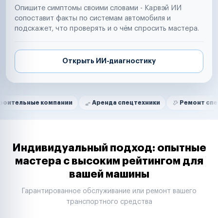
Опишите симптомы своими словами - Карвэй ИИ
сопоставит факты по системам автомобиля и
подскажет, что проверять и о чём спросить мастера.
Открыть ИИ-диагностику
Нам доверяют
Частные автолюбители
е компании
Аренда спецтехники
Ремонт спецтехники
Маркетплейсы
Службы доставки
Логистические компании
Транспортные компании
Таксопарки
Индивидуальный подход: опытные
Автопарки
мастера с высоким рейтингом для
Автодилеры
вашей машины
Сервисные центры
Поставщики запчастей
Гарантированное обслуживание или ремонт вашего
Строительные компании
транспортного средства
Аренда спецтехники
Ремонт спецтехники