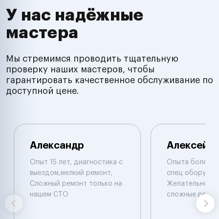
У нас надёжные
мастера
Мы стремимся проводить тщательную
проверку наших мастеров, чтобы
гарантировать качественное обслуживание по
доступной цене.
Александр
Алексей
Опыт 15 лет, диагностика с
Опыта более 1
выездом,мелкий ремонт,
спец оборудов
Сложный ремонт только на
Желательно в м
нашем СТО
сложные ремон