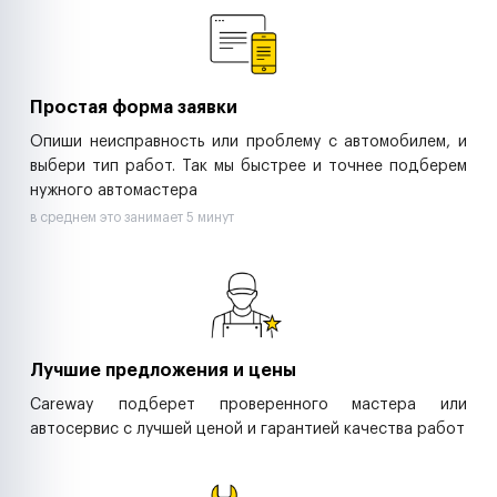
Ритейл-сети
Управляющие компании
Страховые компании
B2B-дистрибьюторы
Простая форма заявки
Опиши неисправность или проблему с автомобилем, и
выбери тип работ. Так мы быстрее и точнее подберем
нужного автомастера
в среднем это занимает 5 минут
Лучшие предложения и цены
Careway подберет проверенного мастера или
автосервис с лучшей ценой и гарантией качества работ