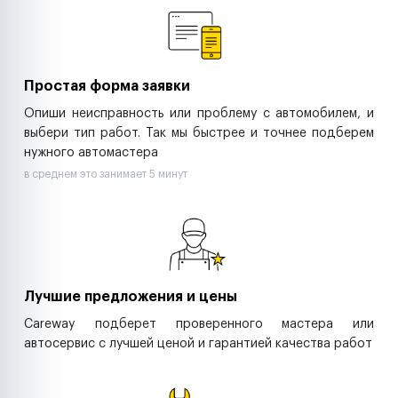
Ритейл-сети
Управляющие компании
Страховые компании
B2B-дистрибьюторы
Простая форма заявки
Опиши неисправность или проблему с автомобилем, и
выбери тип работ. Так мы быстрее и точнее подберем
нужного автомастера
в среднем это занимает 5 минут
Лучшие предложения и цены
Careway подберет проверенного мастера или
автосервис с лучшей ценой и гарантией качества работ