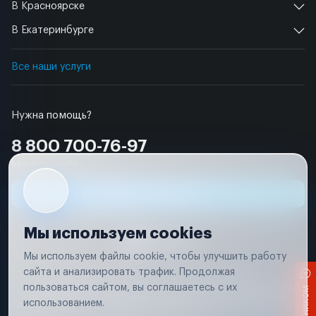
В Красноярске
В Екатеринбурге
Все наши услуги
Нужна помощь?
8 800 700-76-97
Бесплатно по РФ
Заявка на ремонт
Мы используем cookies
Мы используем файлы cookie, чтобы улучшить работу
сайта и анализировать трафик. Продолжая
Условия использования
Удаление аккаунта
пользоваться сайтом, вы соглашаетесь с их
Вся информация, представленная на сайте, носит исключительно
информационный характер и не является публичной офертой в
использованием.
соответствии с положениями статьи 437 (п. 2) Гражданского кодекса
Российской Федерации