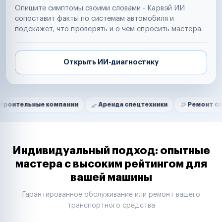
Опишите симптомы своими словами - Карвэй ИИ
сопоставит факты по системам автомобиля и
подскажет, что проверять и о чём спросить мастера.
Открыть ИИ-диагностику
Нам доверяют
Частные автолюбители
ые компании
Аренда спецтехники
Ремонт спецтехники
Маркетплейсы
Службы доставки
Логистические компании
Транспортные компании
Таксопарки
Индивидуальный подход: опытные
Автопарки
мастера с высоким рейтингом для
Автодилеры
вашей машины
Сервисные центры
Поставщики запчастей
Гарантированное обслуживание или ремонт вашего
Строительные компании
транспортного средства
Аренда спецтехники
Ремонт спецтехники