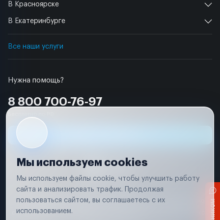
В Красноярске
В Екатеринбурге
Все наши услуги
Нужна помощь?
8 800 700-76-97
Бесплатно по РФ
Заявка на ремонт
Мы используем cookies
Мы используем файлы cookie, чтобы улучшить работу
сайта и анализировать трафик. Продолжая
Условия использования
пользоваться сайтом, вы соглашаетесь с их
Вся информация, представленная на сайте, носит исключительно
информационный характер и не является публичной офертой в
использованием.
соответствии с положениями статьи 437 (п. 2) Гражданского кодекса
Российской Федерации