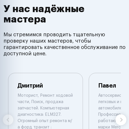
У нас надёжные
мастера
Мы стремимся проводить тщательную
проверку наших мастеров, чтобы
гарантировать качественное обслуживание по
доступной цене.
Дмитрий
Павел
Моторист, Ремонт ходовой
Автосервис по
части, Поиск, продажа
легковых и гру
запчастей. Компьютерная
автомобилей.
диагностика: ELM327.
Профессионал
Огромный опыт ремонта м/
работают с ав
а форд транзит :
марки Mercede