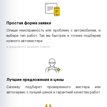
Ритейл-сети
Управляющие компании
Страховые компании
B2B-дистрибьюторы
Простая форма заявки
Опиши неисправность или проблему с автомобилем, и
выбери тип работ. Так мы быстрее и точнее подберем
нужного автомастера
в среднем это занимает 5 минут
Лучшие предложения и цены
Careway подберет проверенного мастера или
автосервис с лучшей ценой и гарантией качества работ