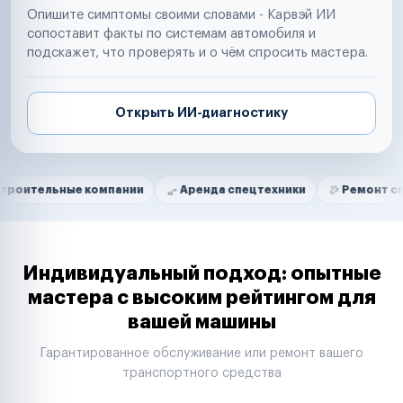
Опишите симптомы своими словами - Карвэй ИИ
сопоставит факты по системам автомобиля и
подскажет, что проверять и о чём спросить мастера.
Открыть ИИ-диагностику
Нам доверяют
Частные автолюбители
ые компании
Аренда спецтехники
Ремонт спецтехники
Маркетплейсы
Службы доставки
Логистические компании
Транспортные компании
Таксопарки
Индивидуальный подход: опытные
Автопарки
мастера с высоким рейтингом для
Автодилеры
вашей машины
Сервисные центры
Поставщики запчастей
Гарантированное обслуживание или ремонт вашего
Строительные компании
транспортного средства
Аренда спецтехники
Ремонт спецтехники