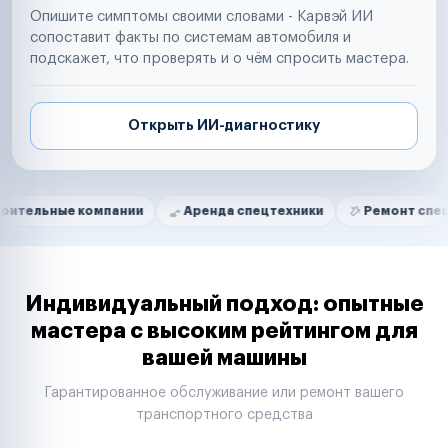
Опишите симптомы своими словами - Карвэй ИИ
сопоставит факты по системам автомобиля и
подскажет, что проверять и о чём спросить мастера.
Открыть ИИ-диагностику
Нам доверяют
Частные автолюбители
компании
Аренда спецтехники
Ремонт спецтехники
Маркетплейсы
Службы доставки
Логистические компании
Транспортные компании
Таксопарки
Индивидуальный подход: опытные
Автопарки
мастера с высоким рейтингом для
Автодилеры
вашей машины
Сервисные центры
Поставщики запчастей
Гарантированное обслуживание или ремонт вашего
Строительные компании
транспортного средства
Аренда спецтехники
Ремонт спецтехники