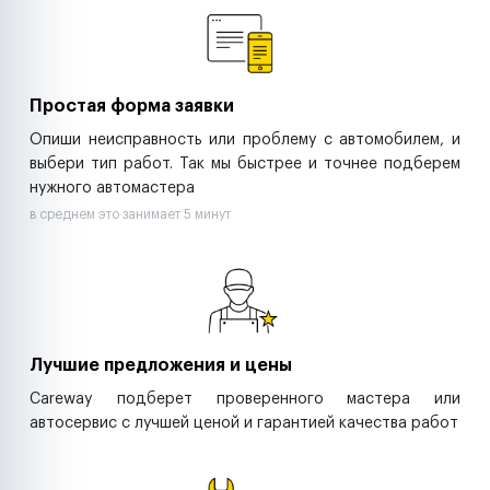
Ритейл-сети
Управляющие компании
Страховые компании
B2B-дистрибьюторы
Простая форма заявки
Опиши неисправность или проблему с автомобилем, и
выбери тип работ. Так мы быстрее и точнее подберем
нужного автомастера
в среднем это занимает 5 минут
Лучшие предложения и цены
Careway подберет проверенного мастера или
автосервис с лучшей ценой и гарантией качества работ