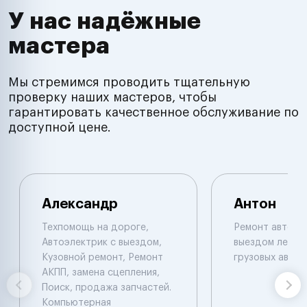
У нас надёжные
мастера
Мы стремимся проводить тщательную
проверку наших мастеров, чтобы
гарантировать качественное обслуживание по
доступной цене.
Александр
Антон
Техпомощь на дороге,
Ремонт автоэл
Автоэлектрик с выездом,
выездом легков
Кузовной ремонт, Ремонт
грузовых авто
АКПП, замена сцепления,
Поиск, продажа запчастей.
Компьютерная