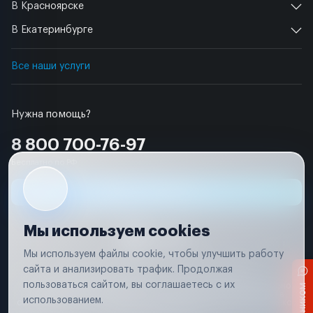
В Красноярске
В Екатеринбурге
Все наши услуги
Нужна помощь?
8 800 700-76-97
Бесплатно по РФ
Заявка на ремонт
Мы используем cookies
Мы используем файлы cookie, чтобы улучшить работу
сайта и анализировать трафик. Продолжая
Условия использования
Удаление аккаунта
пользоваться сайтом, вы соглашаетесь с их
Вся информация, представленная на сайте, носит исключительно
информационный характер и не является публичной офертой в
использованием.
соответствии с положениями статьи 437 (п. 2) Гражданского кодекса
Российской Федерации