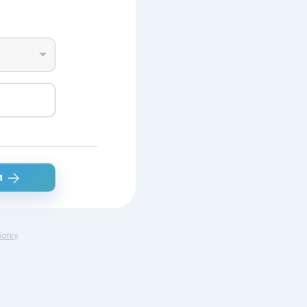
и
отку
.