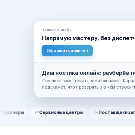
Заявка онлайн
Напрямую мастеру, без диспет
Оформить заявку
Диагностика онлайн: разберём п
Опишите симптомы своими словами - Карвэ
подскажет, что проверять и о чём спросит
Нам доверяют
Частные автолюбители
Сервисные центры
Поставщики запчастей
Маркетплейсы
Службы доставки
Логистические компании
Транспортные компании