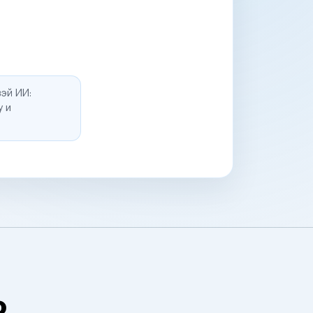
эй ИИ:
у и
о