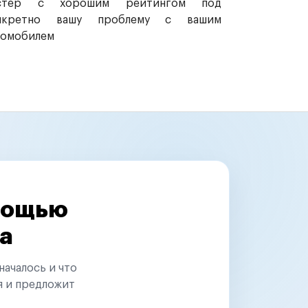
стер с хорошим рейтингом под
нкретно вашу проблему с вашим
томобилем
омощью
а
началось и что
я и предложит