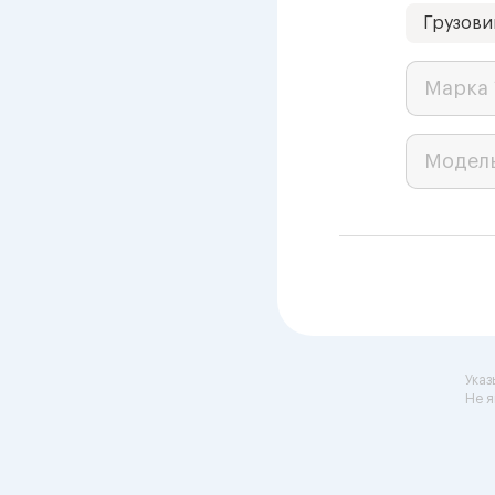
Грузови
Марка 
Модел
Указ
Не я