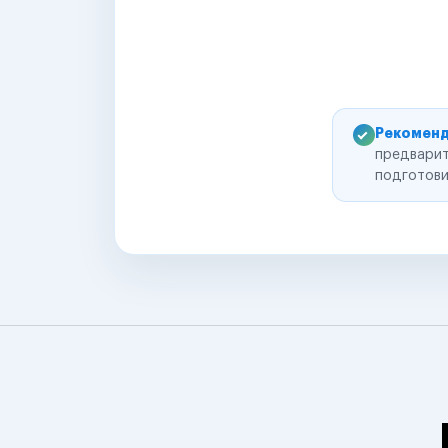
Рекоменд
предварит
подготови