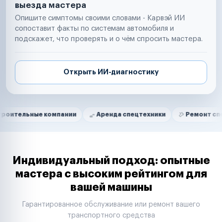
выезда мастера
Опишите симптомы своими словами - Карвэй ИИ
сопоставит факты по системам автомобиля и
подскажет, что проверять и о чём спросить мастера.
Открыть ИИ-диагностику
Нам доверяют
Частные автолюбители
е компании
Аренда спецтехники
Ремонт спецтехники
Маркетплейсы
Службы доставки
Логистические компании
Транспортные компании
Таксопарки
Индивидуальный подход: опытные
Автопарки
мастера с высоким рейтингом для
Автодилеры
вашей машины
Сервисные центры
Поставщики запчастей
Гарантированное обслуживание или ремонт вашего
Строительные компании
транспортного средства
Аренда спецтехники