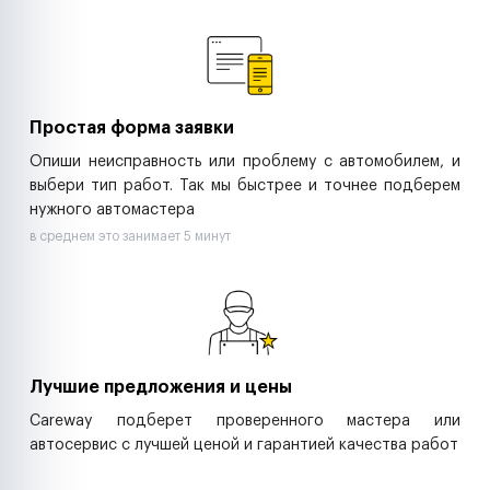
Ремонт спецтехники
Ритейл-сети
Управляющие компании
Страховые компании
B2B-дистрибьюторы
Простая форма заявки
Опиши неисправность или проблему с автомобилем, и
выбери тип работ. Так мы быстрее и точнее подберем
нужного автомастера
в среднем это занимает 5 минут
Лучшие предложения и цены
Careway подберет проверенного мастера или
автосервис с лучшей ценой и гарантией качества работ