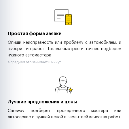
Ремонт спецтехники
Ритейл-сети
Управляющие компании
Страховые компании
B2B-дистрибьюторы
Простая форма заявки
Опиши неисправность или проблему с автомобилем, и
выбери тип работ. Так мы быстрее и точнее подберем
нужного автомастера
в среднем это занимает 5 минут
Лучшие предложения и цены
Careway подберет проверенного мастера или
автосервис с лучшей ценой и гарантией качества работ