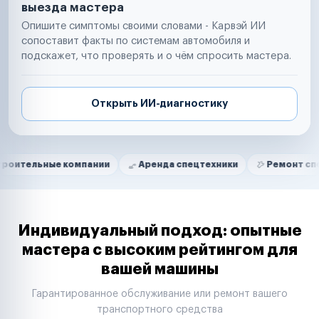
выезда мастера
Опишите симптомы своими словами - Карвэй ИИ
сопоставит факты по системам автомобиля и
подскажет, что проверять и о чём спросить мастера.
Открыть ИИ-диагностику
Нам доверяют
Частные автолюбители
ые компании
Аренда спецтехники
Ремонт спецтехники
Маркетплейсы
Службы доставки
Логистические компании
Транспортные компании
Таксопарки
Индивидуальный подход: опытные
Автопарки
мастера с высоким рейтингом для
Автодилеры
вашей машины
Сервисные центры
Поставщики запчастей
Гарантированное обслуживание или ремонт вашего
Строительные компании
транспортного средства
Аренда спецтехники