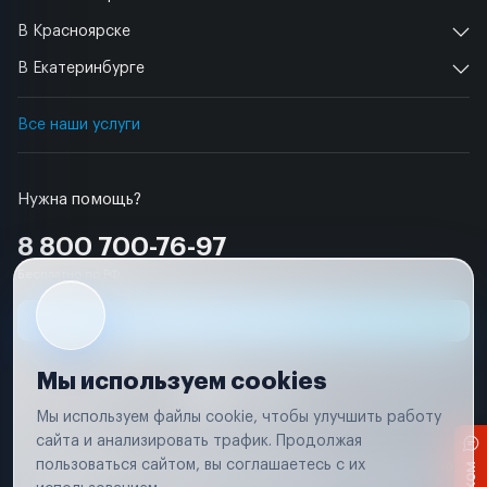
В Красноярске
В Екатеринбурге
Все наши услуги
Нужна помощь?
8 800 700-76-97
Бесплатно по РФ
Заявка на ремонт
Мы используем cookies
Мы используем файлы cookie, чтобы улучшить работу
сайта и анализировать трафик. Продолжая
Условия использования
пользоваться сайтом, вы соглашаетесь с их
Вся информация, представленная на сайте, носит исключительно
информационный характер и не является публичной офертой в