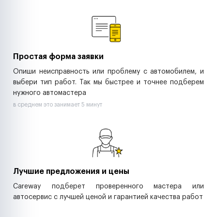
Ремонт спецтехники
Ритейл-сети
Управляющие компании
Страховые компании
B2B-дистрибьюторы
Простая форма заявки
Опиши неисправность или проблему с автомобилем, и
выбери тип работ. Так мы быстрее и точнее подберем
нужного автомастера
в среднем это занимает 5 минут
Лучшие предложения и цены
Careway подберет проверенного мастера или
автосервис с лучшей ценой и гарантией качества работ