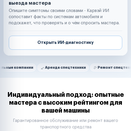
выезда мастера
Опишите симптомы своими словами - Карвэй ИИ
сопоставит факты по системам автомобиля и
подскажет, что проверять и о чём спросить мастера.
Открыть ИИ-диагностику
Нам доверяют
Частные автолюбители
мпании
Аренда спецтехники
Ремонт спецтехники
Маркетплейсы
Службы доставки
Логистические компании
Транспортные компании
Таксопарки
Индивидуальный подход: опытные
Автопарки
мастера с высоким рейтингом для
Автодилеры
вашей машины
Сервисные центры
Поставщики запчастей
Гарантированное обслуживание или ремонт вашего
Строительные компании
транспортного средства
Аренда спецтехники