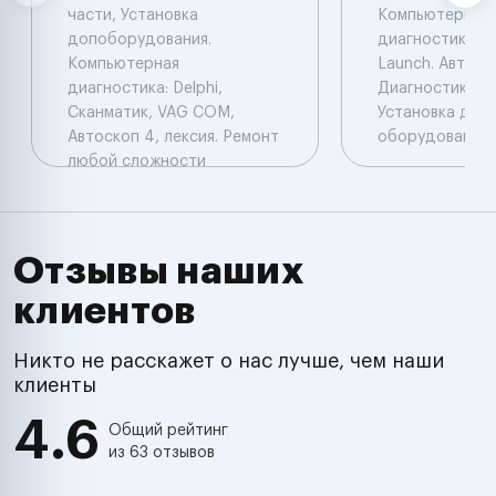
части, Установка
Компьютерная
допоборудования.
диагностика: De
Компьютерная
Launch. Автоэл
диагностика: Delphi,
Диагностика. Ч
Сканматик, VAG COM,
Установка доп
Автоскоп 4, лексия. Ремонт
оборудования.
любой сложности
Отзывы наших
клиентов
Никто не расскажет о нас лучше, чем наши
клиенты
4.6
Общий рейтинг
из 63 отзывов