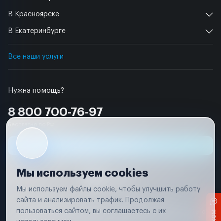
В Красноярске
В Екатеринбурге
Все наши услуги
Нужна помощь?
8 800 700-76-97
Бесплатно по РФ
Заявка на ремонт
Мы используем cookies
Мы используем файлы cookie, чтобы улучшить работу
сайта и анализировать трафик. Продолжая
Условия использования
Удаление аккаунта
пользоваться сайтом, вы соглашаетесь с их
Вся информация, представленная на сайте, носит исключительно
информационный характер и не является публичной офертой в