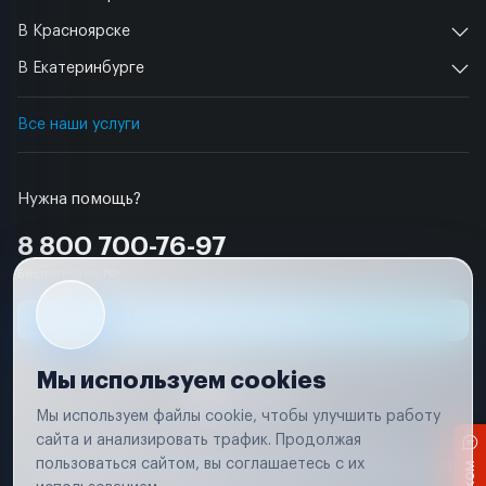
В Красноярске
В Екатеринбурге
Все наши услуги
Нужна помощь?
8 800 700-76-97
Бесплатно по РФ
Заявка на ремонт
Мы используем cookies
Мы используем файлы cookie, чтобы улучшить работу
сайта и анализировать трафик. Продолжая
Условия использования
Удаление аккаунта
пользоваться сайтом, вы соглашаетесь с их
Вся информация, представленная на сайте, носит исключительно
информационный характер и не является публичной офертой в