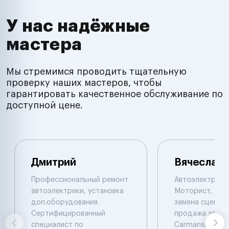
У нас надёжные
мастера
Мы стремимся проводить тщательную
проверку наших мастеров, чтобы
гарантировать качественное обслуживание по
доступной цене.
Дмитрий
Вячеслав
Профессиональный ремонт
Автоэлектрик с
автоэлектрики, установка
Моторист, Рем
доп.оборудования.
замена сцеплен
Сертифицированный
продажа запча
специалист по
Carmanskan