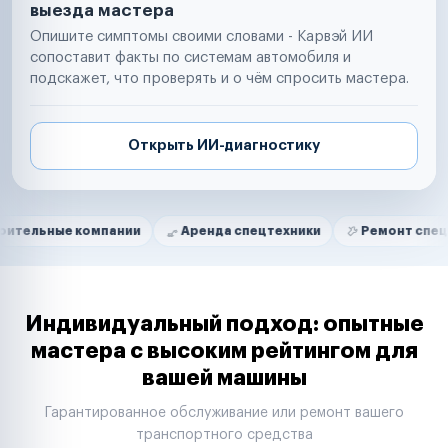
выезда мастера
Опишите симптомы своими словами - Карвэй ИИ
сопоставит факты по системам автомобиля и
подскажет, что проверять и о чём спросить мастера.
Открыть ИИ-диагностику
Нам доверяют
Частные автолюбители
компании
Аренда спецтехники
Ремонт спецтехники
Маркетплейсы
Службы доставки
Логистические компании
Транспортные компании
Таксопарки
Индивидуальный подход: опытные
Автопарки
мастера с высоким рейтингом для
Автодилеры
вашей машины
Сервисные центры
Поставщики запчастей
Гарантированное обслуживание или ремонт вашего
Строительные компании
транспортного средства
Аренда спецтехники