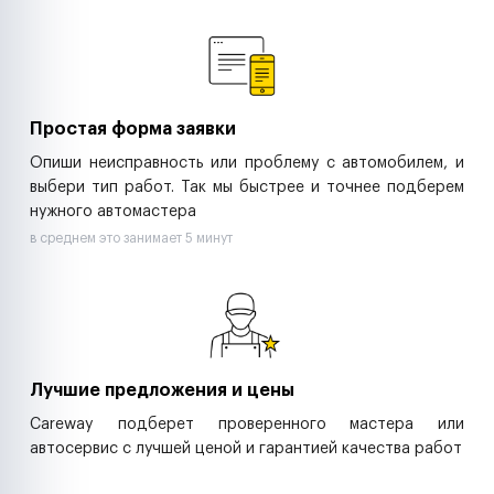
Ремонт спецтехники
Ритейл-сети
Управляющие компании
Страховые компании
B2B-дистрибьюторы
Простая форма заявки
Опиши неисправность или проблему с автомобилем, и
выбери тип работ. Так мы быстрее и точнее подберем
нужного автомастера
в среднем это занимает 5 минут
Лучшие предложения и цены
Careway подберет проверенного мастера или
автосервис с лучшей ценой и гарантией качества работ