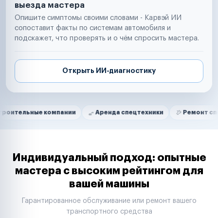
выезда мастера
Опишите симптомы своими словами - Карвэй ИИ
сопоставит факты по системам автомобиля и
подскажет, что проверять и о чём спросить мастера.
Открыть ИИ-диагностику
Нам доверяют
Частные автолюбители
е компании
Аренда спецтехники
Ремонт спецтехники
Маркетплейсы
Службы доставки
Логистические компании
Транспортные компании
Таксопарки
Индивидуальный подход: опытные
Автопарки
мастера с высоким рейтингом для
Автодилеры
вашей машины
Сервисные центры
Поставщики запчастей
Гарантированное обслуживание или ремонт вашего
Строительные компании
транспортного средства
Аренда спецтехники