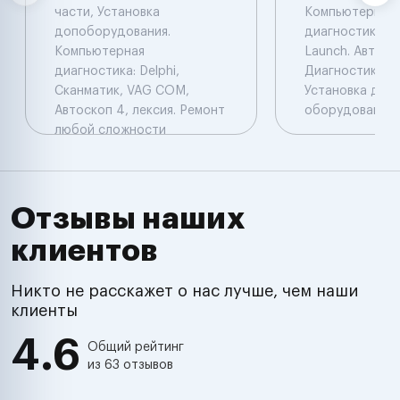
части, Установка
Компьютерная
допоборудования.
диагностика: De
Компьютерная
Launch. Автоэл
диагностика: Delphi,
Диагностика. Ч
Сканматик, VAG COM,
Установка доп
Автоскоп 4, лексия. Ремонт
оборудования.
любой сложности
Отзывы наших
клиентов
Никто не расскажет о нас лучше, чем наши
клиенты
4.6
Общий рейтинг
из 63 отзывов