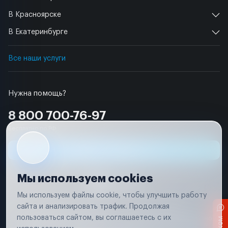
В Красноярске
В Екатеринбурге
Все наши услуги
Нужна помощь?
8 800 700-76-97
Бесплатно по РФ
Заявка на ремонт
Мы используем cookies
Мы используем файлы cookie, чтобы улучшить работу
сайта и анализировать трафик. Продолжая
Условия использования
Удаление аккаунта
пользоваться сайтом, вы соглашаетесь с их
Вся информация, представленная на сайте, носит исключительно
информационный характер и не является публичной офертой в