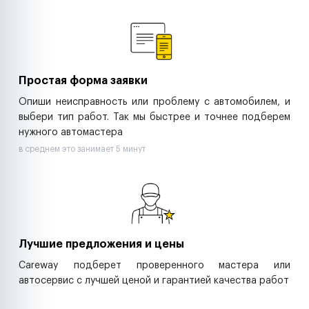
Ремонт спецтехники
Ритейл-сети
Управляющие компании
Страховые компании
B2B-дистрибьюторы
Простая форма заявки
Опиши неисправность или проблему с автомобилем, и
выбери тип работ. Так мы быстрее и точнее подберем
нужного автомастера
в среднем это занимает 5 минут
Лучшие предложения и цены
Careway подберет проверенного мастера или
автосервис с лучшей ценой и гарантией качества работ