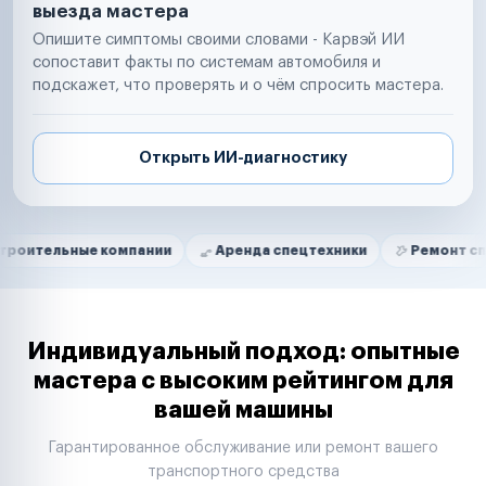
выезда мастера
Опишите симптомы своими словами - Карвэй ИИ
сопоставит факты по системам автомобиля и
подскажет, что проверять и о чём спросить мастера.
Открыть ИИ-диагностику
Нам доверяют
Частные автолюбители
ные компании
Аренда спецтехники
Ремонт спецтехник
Маркетплейсы
Службы доставки
Логистические компании
Транспортные компании
Таксопарки
Индивидуальный подход: опытные
Автопарки
мастера с высоким рейтингом для
Автодилеры
вашей машины
Сервисные центры
Поставщики запчастей
Гарантированное обслуживание или ремонт вашего
Строительные компании
транспортного средства
Аренда спецтехники