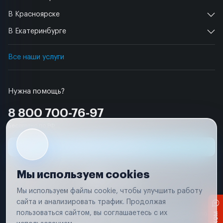
В Красноярске
В Екатеринбурге
Все наши услуги
Нужна помощь?
8 800 700-76-97
Бесплатно по РФ
Заявка на ремонт
Мы используем cookies
Мы используем файлы cookie, чтобы улучшить работу
сайта и анализировать трафик. Продолжая
Условия использования
пользоваться сайтом, вы соглашаетесь с их
Вся информация, представленная на сайте, носит исключительно
информационный характер и не является публичной офертой в