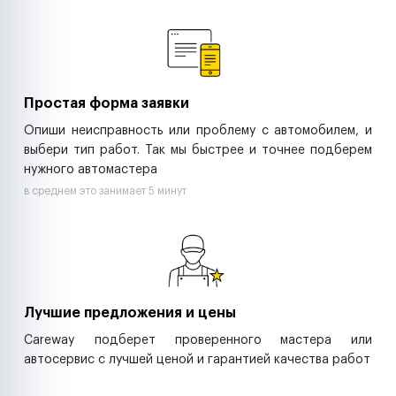
Ремонт спецтехники
Ритейл-сети
Управляющие компании
Страховые компании
B2B-дистрибьюторы
Простая форма заявки
Опиши неисправность или проблему с автомобилем, и
выбери тип работ. Так мы быстрее и точнее подберем
нужного автомастера
в среднем это занимает 5 минут
Лучшие предложения и цены
Careway подберет проверенного мастера или
автосервис с лучшей ценой и гарантией качества работ