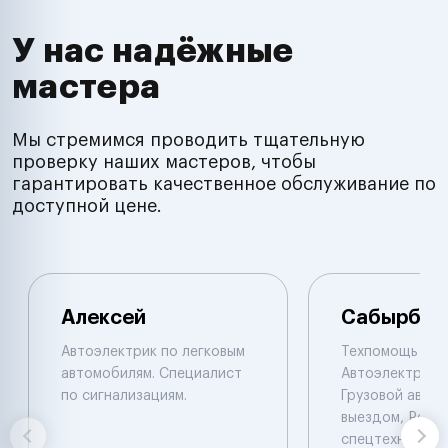
У нас надёжные
мастера
Мы стремимся проводить тщательную
проверку наших мастеров, чтобы
гарантировать качественное обслуживание по
доступной цене.
Алексей
Сабырбек
Автоэлектрик по легковым
Техпомощь на 
автомобилям. Специалист
Автоэлектрик с
по сигнализациям.
Грузовой автоэ
выездом, Ремо
спецтехники De