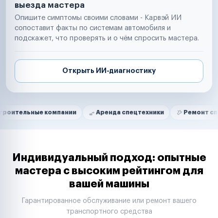
выезда мастера
Опишите симптомы своими словами - Карвэй ИИ
сопоставит факты по системам автомобиля и
подскажет, что проверять и о чём спросить мастера.
Открыть ИИ-диагностику
Нам доверяют
Частные автолюбители
ые компании
Аренда спецтехники
Ремонт спецтехники
Маркетплейсы
Службы доставки
Логистические компании
Транспортные компании
Таксопарки
Индивидуальный подход: опытные
Автопарки
мастера с высоким рейтингом для
Автодилеры
вашей машины
Сервисные центры
Поставщики запчастей
Гарантированное обслуживание или ремонт вашего
Строительные компании
транспортного средства
Аренда спецтехники