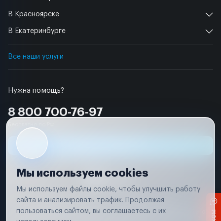
В Красноярске
В Екатеринбурге
Все наши услуги
Нужна помощь?
8 800 700-76-97
Бесплатно по РФ
Заявка на ремонт
Мы используем cookies
Мы используем файлы cookie, чтобы улучшить работу
сайта и анализировать трафик. Продолжая
Условия использования
Удаление аккаунта
пользоваться сайтом, вы соглашаетесь с их
Вся информация, представленная на сайте, носит исключительно
информационный характер и не является публичной офертой в