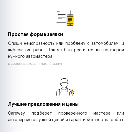
Ремонт спецтехники
Ритейл-сети
Управляющие компании
Страховые компании
B2B-дистрибьюторы
Простая форма заявки
Опиши неисправность или проблему с автомобилем, и
выбери тип работ. Так мы быстрее и точнее подберем
нужного автомастера
в среднем это занимает 5 минут
Лучшие предложения и цены
Careway подберет проверенного мастера или
автосервис с лучшей ценой и гарантией качества работ