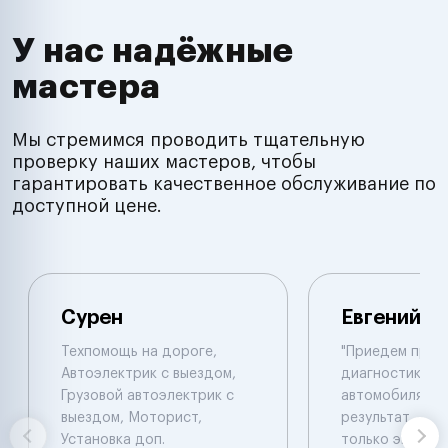
У нас надёжные
мастера
Мы стремимся проводить тщательную
проверку наших мастеров, чтобы
гарантировать качественное обслуживание по
доступной цене.
Сурен
Евгений
Техпомощь на дороге,
"Приедем пров
Автоэлектрик с выездом,
диагностику 
Грузовой автоэлектрик с
автомобиля , 
выездом, Моторист,
результат , ал
Установка доп.
только эвакуат