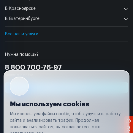
В Красноярске
В Екатеринбурге
Все наши услуги
Нужна помощь?
8 800 700-76-97
Бесплатно по РФ
Заявка на ремонт
Мы используем cookies
Мы используем файлы cookie, чтобы улучшить работу
сайта и анализировать трафик. Продолжая
Условия использования
Удаление аккаунта
пользоваться сайтом, вы соглашаетесь с их
Вся информация, представленная на сайте, носит исключительно
информационный характер и не является публичной офертой в