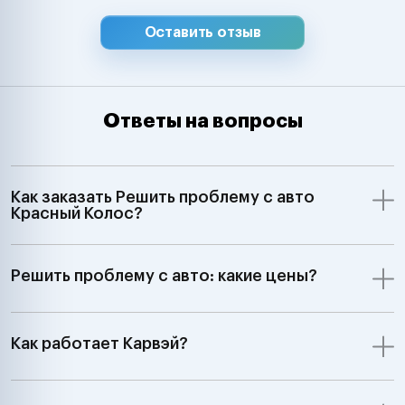
Suzuki, Isuzu, D
Hyundai, Kia, 
Оставить отзыв
Chevrolet, Ssa
Samsung Merce
Smart, BMW, Min
Volkswagen, Aud
Ответы на вопросы
Skoda, Ford, Op
Renault, Peugeo
Saab, Fiat, Alf
Lancia, Volvo, 
Как заказать Решить проблему с авто
Rover;GM, Ford,
Красный Колос?
Jeep Dodge;Ки
автомобили З
7:00 до 24:00"
Решить проблему с авто: какие цены?
Как работает Карвэй?