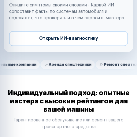
Опишите симптомы своими словами - Карвэй ИИ
сопоставит факты по системам автомобиля и
подскажет, что проверять и о чём спросить мастера.
Открыть ИИ-диагностику
Нам доверяют
Частные автолюбители
мпании
Аренда спецтехники
Ремонт спецтехники
Маркетплейсы
Службы доставки
Логистические компании
Транспортные компании
Таксопарки
Индивидуальный подход: опытные
Автопарки
мастера с высоким рейтингом для
Автодилеры
вашей машины
Сервисные центры
Поставщики запчастей
Гарантированное обслуживание или ремонт вашего
Строительные компании
транспортного средства
Аренда спецтехники
Ремонт спецтехники