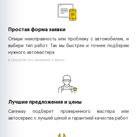
Ритейл-сети
Управляющие компании
Страховые компании
B2B-дистрибьюторы
Простая форма заявки
Опиши неисправность или проблему с автомобилем, и
выбери тип работ. Так мы быстрее и точнее подберем
нужного автомастера
в среднем это занимает 5 минут
Лучшие предложения и цены
Careway подберет проверенного мастера или
автосервис с лучшей ценой и гарантией качества работ