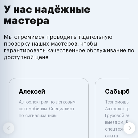
У нас надёжные
мастера
Мы стремимся проводить тщательную
проверку наших мастеров, чтобы
гарантировать качественное обслуживание по
доступной цене.
Алексей
Сабырбек
Автоэлектрик по легковым
Техпомощь на 
автомобилям. Специалист
Автоэлектрик с
по сигнализациям.
Грузовой автоэ
выездом, Ремо
спецтехники De
опыта