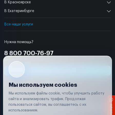
В Красноярске
В Екатеринбурге
Все наши услуги
Нужна помощь?
8 800 700-76-97
Бесплатно по РФ
Заявка на ремонт
Мы используем cookies
Мы используем файлы cookie, чтобы улучшить работу
сайта и анализировать трафик. Продолжая
Условия использования
Удаление аккаунта
пользоваться сайтом, вы соглашаетесь с их
Вся информация, представленная на сайте, носит исключительно
информационный характер и не является публичной офертой в
использованием.
соответствии с положениями статьи 437 (п. 2) Гражданского кодекса
Российской Федерации