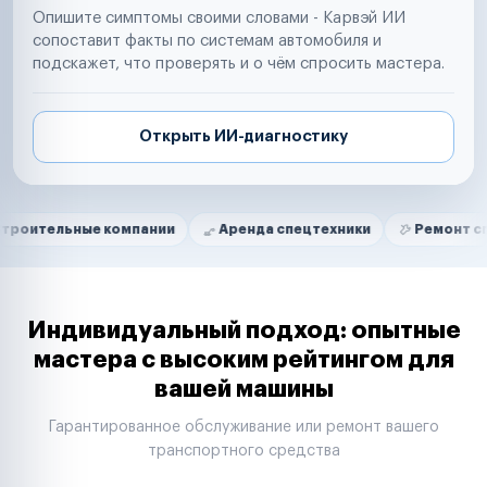
Опишите симптомы своими словами - Карвэй ИИ
сопоставит факты по системам автомобиля и
подскажет, что проверять и о чём спросить мастера.
Открыть ИИ-диагностику
Нам доверяют
Частные автолюбители
ные компании
Аренда спецтехники
Ремонт спецтехник
Маркетплейсы
Службы доставки
Логистические компании
Транспортные компании
Таксопарки
Индивидуальный подход: опытные
Автопарки
мастера с высоким рейтингом для
Автодилеры
вашей машины
Сервисные центры
Поставщики запчастей
Гарантированное обслуживание или ремонт вашего
Строительные компании
транспортного средства
Аренда спецтехники
Ремонт спецтехники