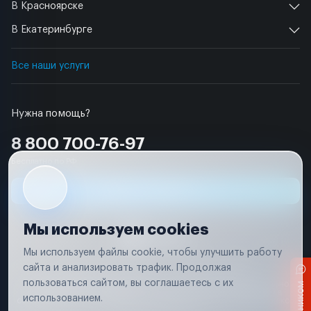
В Красноярске
В Екатеринбурге
Все наши услуги
Нужна помощь?
8 800 700-76-97
Бесплатно по РФ
Заявка на ремонт
Мы используем cookies
Мы используем файлы cookie, чтобы улучшить работу
сайта и анализировать трафик. Продолжая
Условия использования
Удаление аккаунта
пользоваться сайтом, вы соглашаетесь с их
Вся информация, представленная на сайте, носит исключительно
информационный характер и не является публичной офертой в
использованием.
соответствии с положениями статьи 437 (п. 2) Гражданского кодекса
Российской Федерации