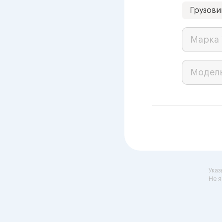
Грузови
Марка 
Модел
Указ
Не я