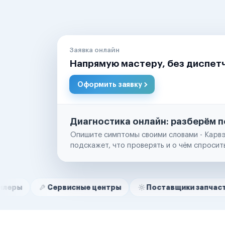
Заявка онлайн
Напрямую мастеру, без диспет
Оформить заявку
Диагностика онлайн: разберём п
Опишите симптомы своими словами - Карвэ
подскажет, что проверять и о чём спросит
Нам доверяют
Частные автолюбители
Сервисные центры
Поставщики запчастей
С
Маркетплейсы
Службы доставки
Логистические компании
Транспортные компании