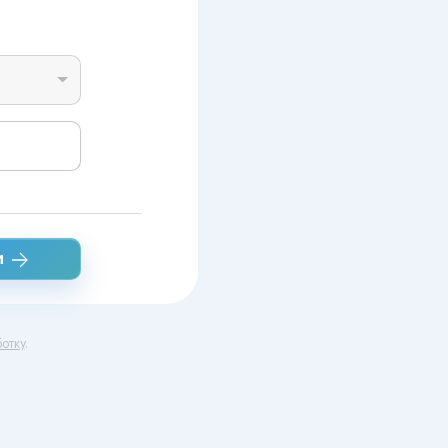
и
отку
.