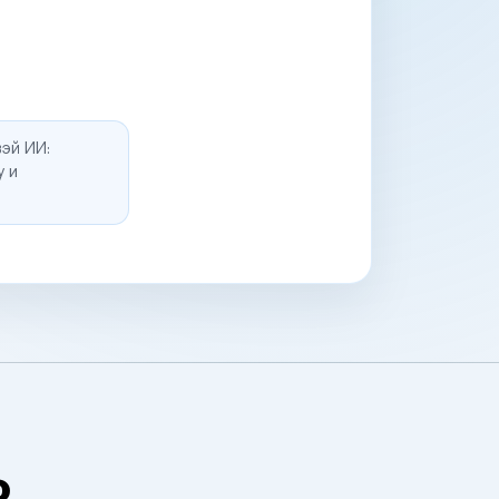
эй ИИ:
у и
о