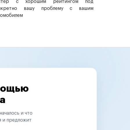
стер с хорошим рейтингом под
нкретно вашу проблему с вашим
томобилем
омощью
а
началось и что
я и предложит