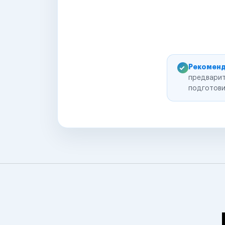
Рекоменд
предварит
подготови