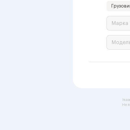
Грузови
Марка 
Модел
Указ
Не я