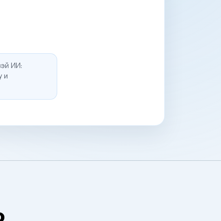
эй ИИ:
у и
о