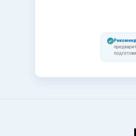
Рекоменд
предварит
подготови