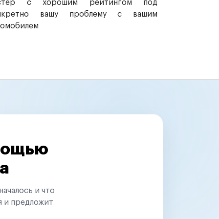
стер с хорошим рейтингом под
нкретно вашу проблему с вашим
томобилем
омощью
а
началось и что
я и предложит