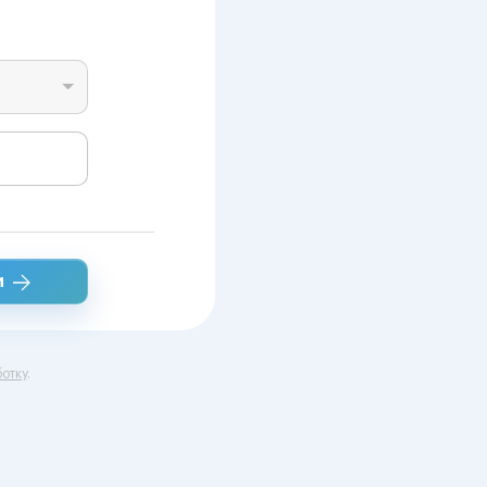
и
отку
.