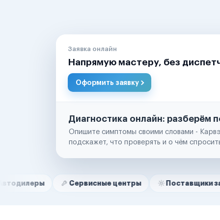
Заявка онлайн
Напрямую мастеру, без диспет
Оформить заявку
Диагностика онлайн: разберём п
Опишите симптомы своими словами - Карвэ
подскажет, что проверять и о чём спросит
Нам доверяют
Частные автолюбители
ы
Сервисные центры
Поставщики запчастей
Маркетплейсы
Службы доставки
Логистические компании
Транспортные компании