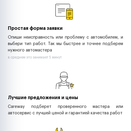
Ритейл-сети
Управляющие компании
Страховые компании
B2B-дистрибьюторы
Простая форма заявки
Опиши неисправность или проблему с автомобилем, и
выбери тип работ. Так мы быстрее и точнее подберем
нужного автомастера
в среднем это занимает 5 минут
Лучшие предложения и цены
Careway подберет проверенного мастера или
автосервис с лучшей ценой и гарантией качества работ