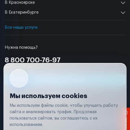
В Красноярске
В Екатеринбурге
Все наши услуги
Нужна помощь?
8 800 700-76-97
Бесплатно по РФ
Заявка на ремонт
Мы используем cookies
Мы используем файлы cookie, чтобы улучшить работу
сайта и анализировать трафик. Продолжая
Условия использования
Удаление аккаунта
пользоваться сайтом, вы соглашаетесь с их
Вся информация, представленная на сайте, носит исключительно
информационный характер и не является публичной офертой в
использованием.
соответствии с положениями статьи 437 (п. 2) Гражданского кодекса
Российской Федерации