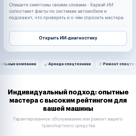
Опишите симптомы своими словами - Карвэй ИИ
сопоставит факты по системам автомобиля и
подскажет, что проверять и о чём спросить мастера.
Открыть ИИ-диагностику
Нам доверяют
Частные автолюбители
мпании
Аренда спецтехники
Ремонт спецтехники
Маркетплейсы
Службы доставки
Логистические компании
Транспортные компании
Таксопарки
Индивидуальный подход: опытные
Автопарки
мастера с высоким рейтингом для
Автодилеры
вашей машины
Сервисные центры
Поставщики запчастей
Гарантированное обслуживание или ремонт вашего
Строительные компании
транспортного средства
Аренда спецтехники
Ремонт спецтехники