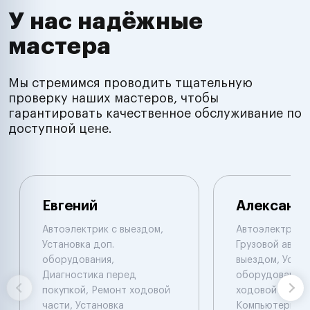
У нас надёжные
мастера
Мы стремимся проводить тщательную
проверку наших мастеров, чтобы
гарантировать качественное обслуживание по
доступной цене.
Евгений
Александ
Автоэлектрик с выездом,
Автоэлектрик с
Установка доп.
Грузовой автоэ
оборудования,
выездом, Устан
Диагностика перед
оборудования,
покупкой, Ремонт ходовой
ходовой части.
части, Установка
Компьютерная