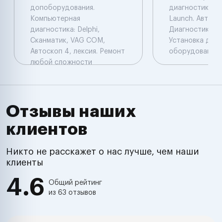
допоборудования.
диагностика: De
Компьютерная
Launch. Автоэл
диагностика: Delphi,
Диагностика. Ч
Сканматик, VAG COM,
Установка доп
Автоскоп 4, лексия. Ремонт
оборудования.
любой сложности
Отзывы наших
клиентов
Никто не расскажет о нас лучше, чем наши
клиенты
4.6
Общий рейтинг
из 63 отзывов