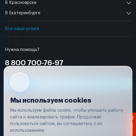
В Красноярске
В Екатеринбурге
Все наши услуги
Нужна помощь?
8 800 700-76-97
Бесплатно по РФ
Заявка на ремонт
Мы используем cookies
Мы используем файлы cookie, чтобы улучшить работу
сайта и анализировать трафик. Продолжая
Условия использования
пользоваться сайтом, вы соглашаетесь с их
Вся информация, представленная на сайте, носит исключительно
информационный характер и не является публичной офертой в
использованием.
соответствии с положениями статьи 437 (п. 2) Гражданского кодекса
Российской Федерации