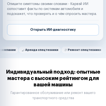
Опишите симптомы своими словами - Карвэй ИИ
сопоставит факты по системам автомобиля и
подскажет, что проверять и о чём спросить мастера.
Открыть ИИ-диагностику
Нам доверяют
Частные автолюбители
Аренда спецтехники
Ремонт спецтехники
Ритейл
Маркетплейсы
Службы доставки
Логистические компании
Транспортные компании
Таксопарки
Индивидуальный подход: опытные
Автопарки
мастера с высоким рейтингом для
Автодилеры
вашей машины
Сервисные центры
Поставщики запчастей
Гарантированное обслуживание или ремонт вашего
Строительные компании
транспортного средства
Аренда спецтехники
Ремонт спецтехники