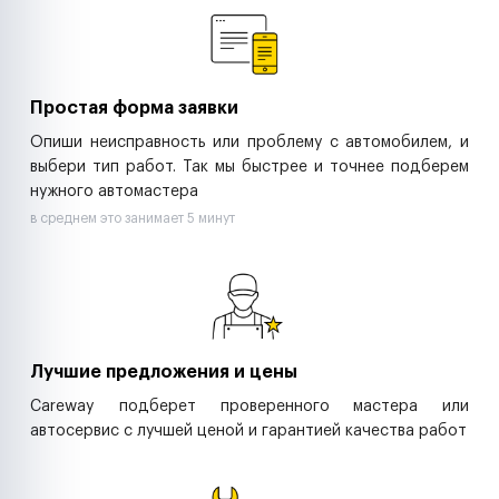
Ритейл-сети
Управляющие компании
Страховые компании
B2B-дистрибьюторы
Простая форма заявки
Опиши неисправность или проблему с автомобилем, и
выбери тип работ. Так мы быстрее и точнее подберем
нужного автомастера
в среднем это занимает 5 минут
Лучшие предложения и цены
Careway подберет проверенного мастера или
автосервис с лучшей ценой и гарантией качества работ