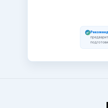
Рекоменд
предварит
подготови