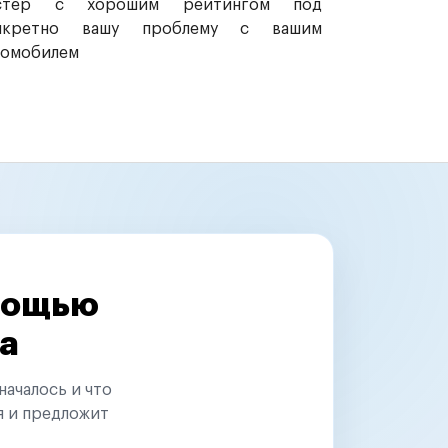
стер с хорошим рейтингом под
нкретно вашу проблему с вашим
томобилем
омощью
а
началось и что
я и предложит