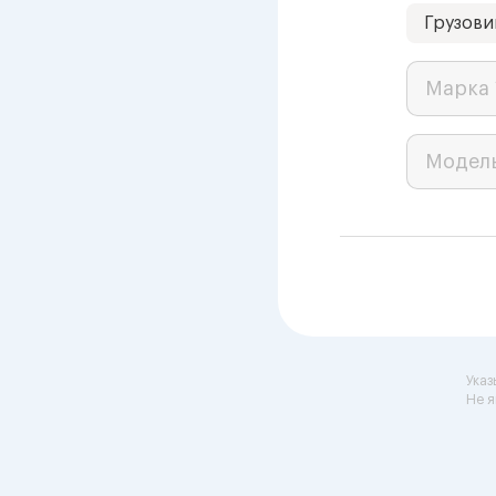
Грузови
Марка 
Модел
Указ
Не я