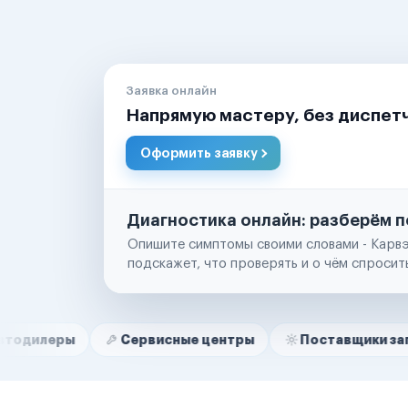
Заявка онлайн
Напрямую мастеру, без диспет
Оформить заявку
Диагностика онлайн: разберём п
Опишите симптомы своими словами - Карвэ
подскажет, что проверять и о чём спросит
Нам доверяют
Частные автолюбители
Сервисные центры
Поставщики запчастей
Маркетплейсы
Службы доставки
Логистические компании
Транспортные компании