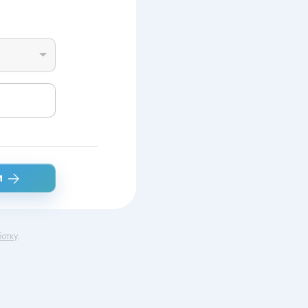
и
отку
.