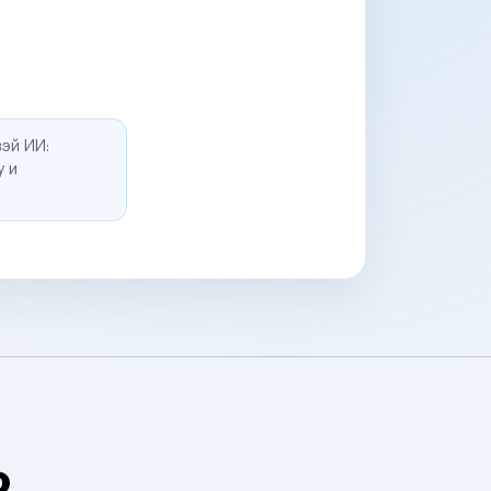
эй ИИ:
у и
о