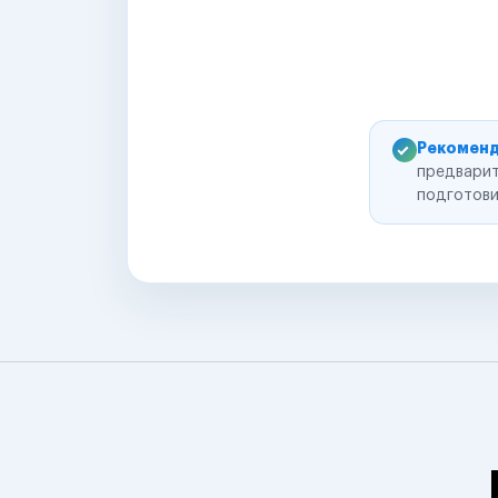
Рекоменд
предварит
подготови