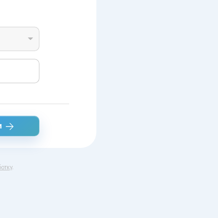
и
отку
.