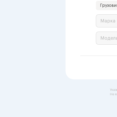
Грузови
Марка 
Модел
Указ
Не я