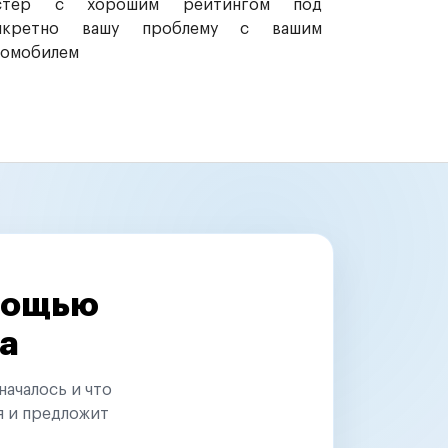
стер с хорошим рейтингом под
нкретно вашу проблему с вашим
томобилем
омощью
а
началось и что
я и предложит