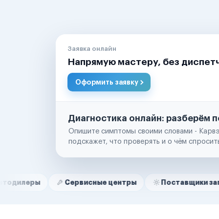
Заявка онлайн
Напрямую мастеру, без диспет
Оформить заявку
Диагностика онлайн: разберём п
Опишите симптомы своими словами - Карвэ
подскажет, что проверять и о чём спросит
Нам доверяют
Частные автолюбители
Сервисные центры
Поставщики запчастей
Маркетплейсы
Службы доставки
Логистические компании
Транспортные компании