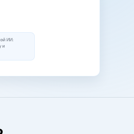
эй ИИ:
у и
о